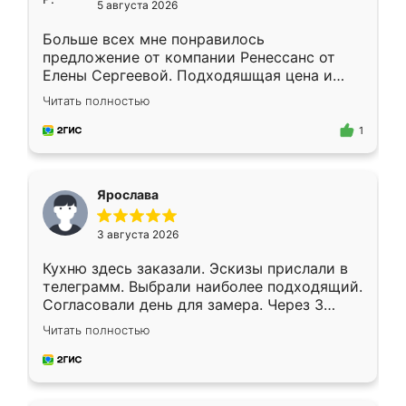
5 августа 2026
Больше всех мне понравилось
предложение от компании Ренессанс от
Елены Сергеевой. Подходяшщая цена и
короткие сроки изготовления. Приехавший
Читать полностью
для замера сотрудник Владислав
предложил по моему эскизу самый
1
подходящий вариант шкафа. Немного его
видоизменил, получилось даже лучше, чем
я хотела.
Ярослава
3 августа 2026
Кухню здесь заказали. Эскизы прислали в
телеграмм. Выбрали наиболее подходящий.
Согласовали день для замера. Через 3
недели кухня была уже готова. Остались
Читать полностью
довольны работой. Спасибо Ренессанс
мебель за качественную работу!