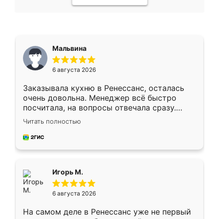
Мальвина
6 августа 2026
Заказывала кухню в Ренессанс, осталась
очень довольна. Менеджер всё быстро
посчитала, на вопросы отвечала сразу.
Замерщик приехал в субботу, подошёл к
Читать полностью
делу со всей ответственностью. Собрали
за день, ребята работали аккуратно, даже
пыли почти не было. Качество отличное,
ящики ходят плавно, ничего не скрипит.
Всё подошло как влитое.
Игорь М.
6 августа 2026
На самом деле в Ренессанс уже не первый