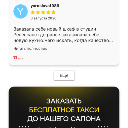
yaroslava1986
3 августа 2026
Заказала себе новый шкаф в студии
Ренессанс где ранее заказывала себе
новую кухню.Чего искать, когда качеством
вполне довольна. Служит кухня уже почти
Читать полностью
два года, нареканий нет.
Еще
ЗАКАЗАТЬ
БЕСПЛАТНОЕ ТАКСИ
ДО НАШЕГО САЛОНА