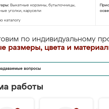
уары:
Выкатные корзины, бутылочницы,
Прис
ые уголки, карусели
осве
по каталогу
товим по индивидуальному про
е размеры, цвета и материа
задаваемые вопросы
ма работы