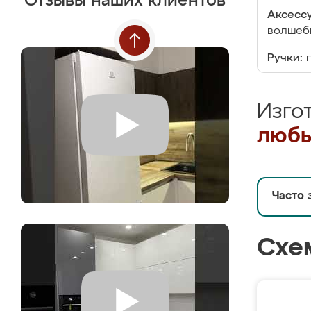
Отзывы наших клиентов
Аксесс
волшебн
Ручки:
Изго
любы
Часто 
Схе