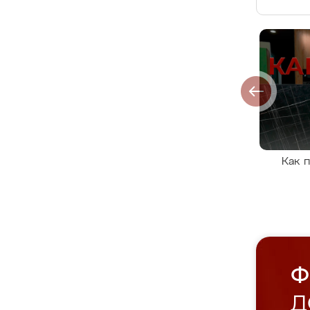
Как 
Ф
Д