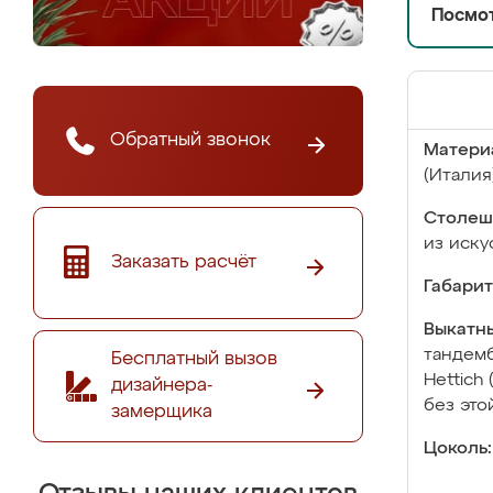
Посмот
Обратный звонок
Матери
(Италия
Столеш
из иску
Заказать расчёт
Габарит
Выкатны
тандемб
Бесплатный вызов
Hettich
дизайнера-
без это
замерщика
Цоколь: