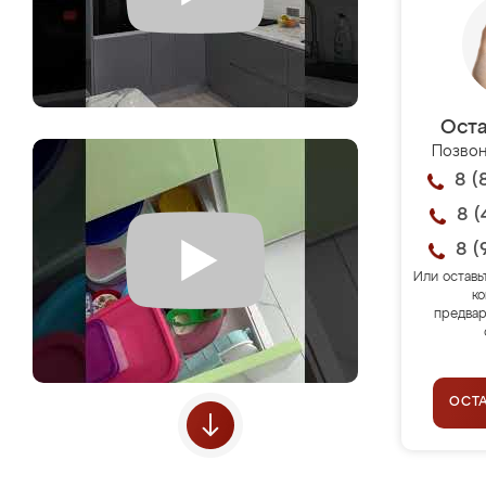
Оста
Позвон
8 (
8 (
8 (
Или оставь
ко
предвар
ОСТ