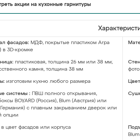
реть акции на кухонные гарнитуры
Характерист
ал фасадов:
МДФ, покрытые пластиком Arpa
Мате
) в 3D-кромке
ница:
пластиковая, толщина 26 мм или 38 мм;
Стен
сственного камня, толщина 38 мм
фото
ы:
изготовим кухню любого размера
Цвет
е системы :
ПВШ полного открывания,
Сушк
оксы BOYARD (Россия), Blum (Австрия) или
 (Германия) с плавным закрыванием дверок или
й опции
в цвет фасадов или корпуса
Подъ
Blum