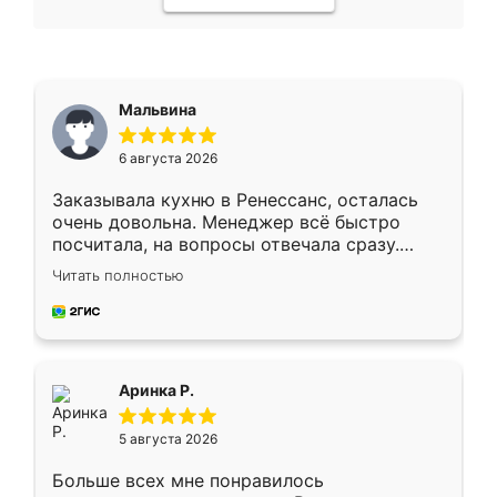
Мальвина
6 августа 2026
Заказывала кухню в Ренессанс, осталась
очень довольна. Менеджер всё быстро
посчитала, на вопросы отвечала сразу.
Замерщик приехал в субботу, подошёл к
Читать полностью
делу со всей ответственностью. Собрали
за день, ребята работали аккуратно, даже
пыли почти не было. Качество отличное,
ящики ходят плавно, ничего не скрипит.
Всё подошло как влитое.
Аринка Р.
5 августа 2026
Больше всех мне понравилось