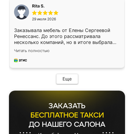
Rita S.
29 июля 2026
Заказывала мебель от Елены Сергеевой
Ренессанс. До этого рассматривала
несколько компаний, но в итоге выбрала
эту. Сначала обговорили условия, потом
Читать полностью
приехал замерщик, всё спокойно объяснил
и снял размеры. Изготовили в срок, с
доставкой тоже никаких проблем не
возникло. Сборку выполнили аккуратно,
мебель сразу встала на свое место без
Еще
каких-либо доработок. Качеством осталась
довольна, все выглядит так, как и ожидала.
ЗАКАЗАТЬ
БЕСПЛАТНОЕ ТАКСИ
ДО НАШЕГО САЛОНА