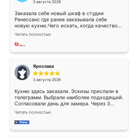
3 августа 2026
Заказала себе новый шкаф в студии
Ренессанс где ранее заказывала себе
новую кухню.Чего искать, когда качеством
вполне довольна. Служит кухня уже почти
Читать полностью
два года, нареканий нет.
Ярослава
3 августа 2026
Кухню здесь заказали. Эскизы прислали в
телеграмм. Выбрали наиболее подходящий.
Согласовали день для замера. Через 3
недели кухня была уже готова. Остались
Читать полностью
довольны работой. Спасибо Ренессанс
мебель за качественную работу!