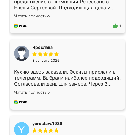
предложение от компании Ренессанс от
Елены Сергеевой. Подходяшщая цена и
короткие сроки изготовления. Приехавший
Читать полностью
для замера сотрудник Владислав
предложил по моему эскизу самый
1
подходящий вариант шкафа. Немного его
видоизменил, получилось даже лучше, чем
я хотела.
Ярослава
3 августа 2026
Кухню здесь заказали. Эскизы прислали в
телеграмм. Выбрали наиболее подходящий.
Согласовали день для замера. Через 3
недели кухня была уже готова. Остались
Читать полностью
довольны работой. Спасибо Ренессанс
мебель за качественную работу!
yaroslava1986