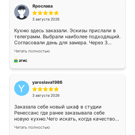
я хотела.
Ярослава
3 августа 2026
Кухню здесь заказали. Эскизы прислали в
телеграмм. Выбрали наиболее подходящий.
Согласовали день для замера. Через 3
недели кухня была уже готова. Остались
Читать полностью
довольны работой. Спасибо Ренессанс
мебель за качественную работу!
yaroslava1986
3 августа 2026
Заказала себе новый шкаф в студии
Ренессанс где ранее заказывала себе
новую кухню.Чего искать, когда качеством
вполне довольна. Служит кухня уже почти
Читать полностью
два года, нареканий нет.