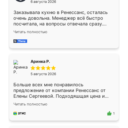
6 августа 2026
мебели буду заказывать только здесь.
Заказывала кухню в Ренессанс, осталась
очень довольна. Менеджер всё быстро
посчитала, на вопросы отвечала сразу.
Замерщик приехал в субботу, подошёл к
Читать полностью
делу со всей ответственностью. Собрали
за день, ребята работали аккуратно, даже
пыли почти не было. Качество отличное,
ящики ходят плавно, ничего не скрипит.
Всё подошло как влитое.
Аринка Р.
5 августа 2026
Больше всех мне понравилось
предложение от компании Ренессанс от
Елены Сергеевой. Подходяшщая цена и
короткие сроки изготовления. Приехавший
Читать полностью
для замера сотрудник Владислав
предложил по моему эскизу самый
1
подходящий вариант шкафа. Немного его
видоизменил, получилось даже лучше, чем