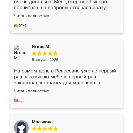
очень довольна. Менеджер всё быстро
посчитала, на вопросы отвечала сразу.
Замерщик приехал в субботу, подошёл к
Читать полностью
делу со всей ответственностью. Собрали
за день, ребята работали аккуратно, даже
пыли почти не было. Качество отличное,
ящики ходят плавно, ничего не скрипит.
Всё подошло как влитое.
Игорь М.
6 августа 2026
На самом деле в Ренессанс уже не первый
раз заказываю мебель первый раз
заказывал кроватку для маленького
ребёнка при его рождении ,во второй раз
Читать полностью
заказал шкаф-купе. По качеству очень
хорошее сборка достаточно быстрая,
также адекватные цены. До этого
сравнивал с разными конкурентами в этом
сегменте ,выбор у конкурентов куда
Мальвина
меньше, здесь же он более разнообразный.
Мне нравится ,если что-то потребуется из