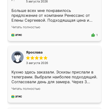
5 августа 2026
Больше всех мне понравилось
предложение от компании Ренессанс от
Елены Сергеевой. Подходяшщая цена и
короткие сроки изготовления. Приехавший
Читать полностью
для замера сотрудник Владислав
предложил по моему эскизу самый
1
подходящий вариант шкафа. Немного его
видоизменил, получилось даже лучше, чем
я хотела.
Ярослава
3 августа 2026
Кухню здесь заказали. Эскизы прислали в
телеграмм. Выбрали наиболее подходящий.
Согласовали день для замера. Через 3
недели кухня была уже готова. Остались
Читать полностью
довольны работой. Спасибо Ренессанс
мебель за качественную работу!