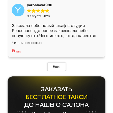
yaroslava1986
3 августа 2026
Заказала себе новый шкаф в студии
Ренессанс где ранее заказывала себе
новую кухню.Чего искать, когда качеством
вполне довольна. Служит кухня уже почти
Читать полностью
два года, нареканий нет.
Еще
ЗАКАЗАТЬ
БЕСПЛАТНОЕ ТАКСИ
ДО НАШЕГО САЛОНА