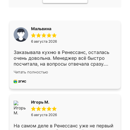
Мальвина
6 августа 2026
Заказывала кухню в Ренессанс, осталась
очень довольна. Менеджер всё быстро
посчитала, на вопросы отвечала сразу.
Замерщик приехал в субботу, подошёл к
Читать полностью
делу со всей ответственностью. Собрали
за день, ребята работали аккуратно, даже
пыли почти не было. Качество отличное,
ящики ходят плавно, ничего не скрипит.
Всё подошло как влитое.
Игорь М.
6 августа 2026
На самом деле в Ренессанс уже не первый