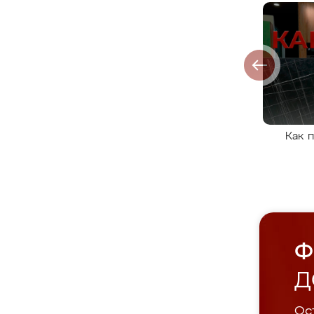
Как 
Ф
Д
Ост