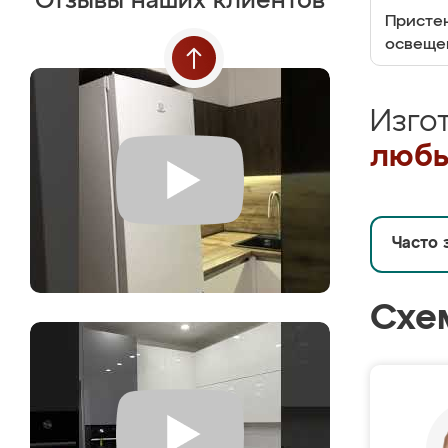
Отзывы наших клиентов
Пристен
освеще
Изго
любы
Часто 
Схе