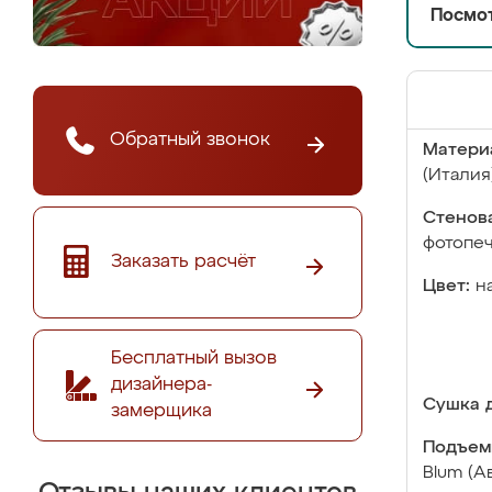
Посмот
Обратный звонок
Матери
(Италия
Стенова
фотопе
Заказать расчёт
Цвет:
н
Бесплатный вызов
дизайнера-
Сушка д
замерщика
Подъем
Blum (А