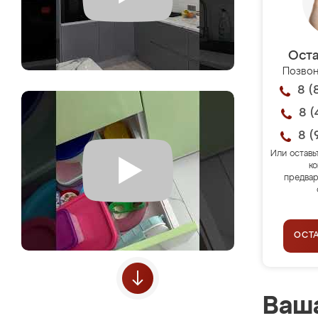
Оста
Позвон
8 (
8 (
8 (
Или оставь
ко
предвар
ОСТ
Ваша