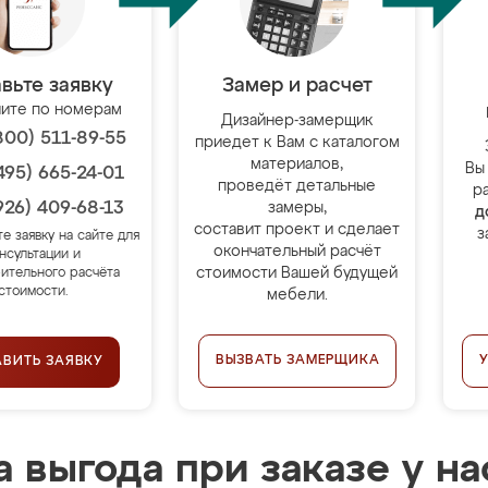
вьте заявку
Замер и расчет
ите по номерам
Дизайнер-замерщик
800) 511-89-55
приедет к Вам с каталогом
материалов,
Вы
495) 665-24-01
проведёт детальные
р
926) 409-68-13
замеры,
д
составит проект и сделает
з
те заявку на сайте для
окончательный расчёт
нсультации и
стоимости Вашей будущей
ительного расчёта
стоимости.
мебели.
ВЫЗВАТЬ ЗАМЕРЩИКА
АВИТЬ ЗАЯВКУ
 выгода при заказе у на