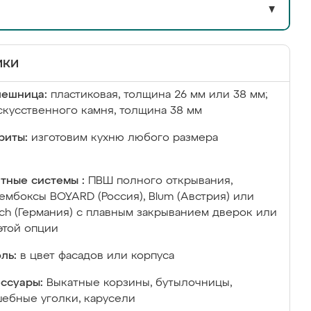
▼
ики
лешница:
пластиковая, толщина 26 мм или 38 мм;
скусственного камня, толщина 38 мм
риты:
изготовим кухню любого размера
тные системы :
ПВШ полного открывания,
ембоксы BOYARD (Россия), Blum (Австрия) или
ich (Германия) с плавным закрыванием дверок или
этой опции
ль:
в цвет фасадов или корпуса
ссуары:
Выкатные корзины, бутылочницы,
ебные уголки, карусели