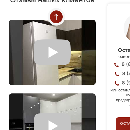
Отзывы наших клиентов
Оста
Позвон
8 (
8 (
8 (
Или оставь
ко
предвар
ОСТ