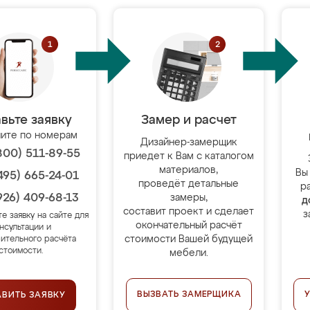
вьте заявку
Замер и расчет
ите по номерам
Дизайнер-замерщик
800) 511-89-55
приедет к Вам с каталогом
материалов,
Вы
495) 665-24-01
проведёт детальные
р
926) 409-68-13
замеры,
д
составит проект и сделает
з
те заявку на сайте для
окончательный расчёт
нсультации и
стоимости Вашей будущей
ительного расчёта
стоимости.
мебели.
ВЫЗВАТЬ ЗАМЕРЩИКА
АВИТЬ ЗАЯВКУ