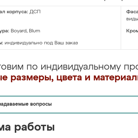
ал корпуса:
ДСП
Фаса
виды
ура:
Boyard, Blum
Кром
ы:
индивидуально под Ваш заказ
товим по индивидуальному про
е размеры, цвета и материа
задаваемые вопросы
ма работы