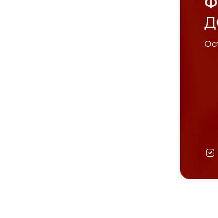
Ф
Д
Ост