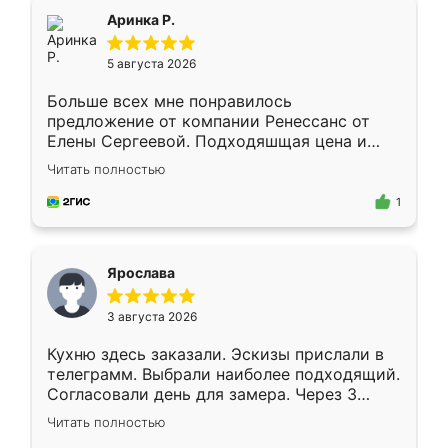
Всё подошло как влитое.
Аринка Р.
5 августа 2026
Больше всех мне понравилось
предложение от компании Ренессанс от
Елены Сергеевой. Подходяшщая цена и
короткие сроки изготовления. Приехавший
Читать полностью
для замера сотрудник Владислав
предложил по моему эскизу самый
1
подходящий вариант шкафа. Немного его
видоизменил, получилось даже лучше, чем
я хотела.
Ярослава
3 августа 2026
Кухню здесь заказали. Эскизы прислали в
телеграмм. Выбрали наиболее подходящий.
Согласовали день для замера. Через 3
недели кухня была уже готова. Остались
Читать полностью
довольны работой. Спасибо Ренессанс