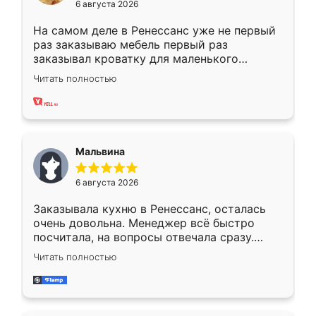
6 августа 2026
На самом деле в Ренессанс уже не первый
раз заказываю мебель первый раз
заказывал кроватку для маленького
ребёнка при его рождении ,во второй раз
Читать полностью
заказал шкаф-купе. По качеству очень
хорошее сборка достаточно быстрая,
также адекватные цены. До этого
сравнивал с разными конкурентами в этом
сегменте ,выбор у конкурентов куда
Мальвина
меньше, здесь же он более разнообразный.
Мне нравится ,если что-то потребуется из
6 августа 2026
мебели буду заказывать только здесь.
Заказывала кухню в Ренессанс, осталась
очень довольна. Менеджер всё быстро
посчитала, на вопросы отвечала сразу.
Замерщик приехал в субботу, подошёл к
Читать полностью
делу со всей ответственностью. Собрали
за день, ребята работали аккуратно, даже
пыли почти не было. Качество отличное,
ящики ходят плавно, ничего не скрипит.