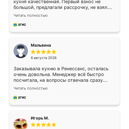
кухня качественная. Первый взнос не
большой, предлагали рассрочку, не взял.
Ждал меньше месяца, сборщик с прямыми
Читать полностью
руками. По цене вышло адекватно.
Рекомендую!
Мальвина
6 августа 2026
Заказывала кухню в Ренессанс, осталась
очень довольна. Менеджер всё быстро
посчитала, на вопросы отвечала сразу.
Замерщик приехал в субботу, подошёл к
Читать полностью
делу со всей ответственностью. Собрали
за день, ребята работали аккуратно, даже
пыли почти не было. Качество отличное,
ящики ходят плавно, ничего не скрипит.
Всё подошло как влитое.
Игорь М.