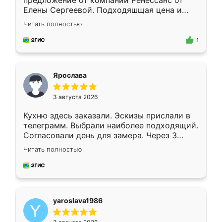
предложение от компании Ренессанс от
Елены Сергеевой. Подходяшщая цена и
короткие сроки изготовления. Приехавший
Читать полностью
для замера сотрудник Владислав
предложил по моему эскизу самый
1
подходящий вариант шкафа. Немного его
видоизменил, получилось даже лучше, чем
я хотела.
Ярослава
3 августа 2026
Кухню здесь заказали. Эскизы прислали в
телеграмм. Выбрали наиболее подходящий.
Согласовали день для замера. Через 3
недели кухня была уже готова. Остались
Читать полностью
довольны работой. Спасибо Ренессанс
мебель за качественную работу!
yaroslava1986