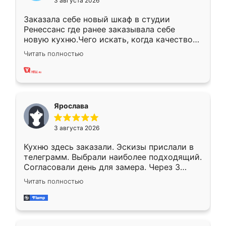
3 августа 2026
Заказала себе новый шкаф в студии
Ренессанс где ранее заказывала себе
новую кухню.Чего искать, когда качеством
вполне довольна. Служит кухня уже почти
Читать полностью
два года, нареканий нет.
Ярослава
3 августа 2026
Кухню здесь заказали. Эскизы прислали в
телеграмм. Выбрали наиболее подходящий.
Согласовали день для замера. Через 3
недели кухня была уже готова. Остались
Читать полностью
довольны работой. Спасибо Ренессанс
мебель за качественную работу!