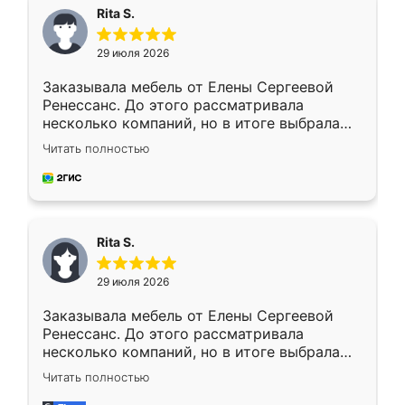
Rita S.
29 июля 2026
Заказывала мебель от Елены Сергеевой
Ренессанс. До этого рассматривала
несколько компаний, но в итоге выбрала
эту. Сначала обговорили условия, потом
Читать полностью
приехал замерщик, всё спокойно объяснил
и снял размеры. Изготовили в срок, с
доставкой тоже никаких проблем не
возникло. Сборку выполнили аккуратно,
мебель сразу встала на свое место без
Rita S.
каких-либо доработок. Качеством осталась
довольна, все выглядит так, как и ожидала.
29 июля 2026
Заказывала мебель от Елены Сергеевой
Ренессанс. До этого рассматривала
несколько компаний, но в итоге выбрала
эту. Сначала обговорили условия, потом
Читать полностью
приехал замерщик, всё спокойно объяснил