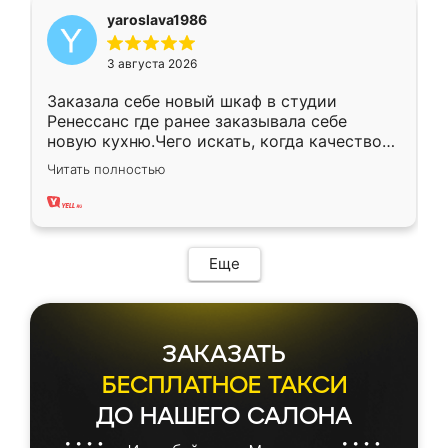
yaroslava1986
3 августа 2026
Заказала себе новый шкаф в студии
Ренессанс где ранее заказывала себе
новую кухню.Чего искать, когда качеством
вполне довольна. Служит кухня уже почти
Читать полностью
два года, нареканий нет.
Еще
ЗАКАЗАТЬ
БЕСПЛАТНОЕ ТАКСИ
ДО НАШЕГО САЛОНА