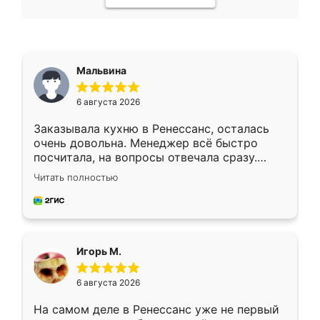
Мальвина
6 августа 2026
Заказывала кухню в Ренессанс, осталась
очень довольна. Менеджер всё быстро
посчитала, на вопросы отвечала сразу.
Замерщик приехал в субботу, подошёл к
Читать полностью
делу со всей ответственностью. Собрали
за день, ребята работали аккуратно, даже
пыли почти не было. Качество отличное,
ящики ходят плавно, ничего не скрипит.
Всё подошло как влитое.
Игорь М.
6 августа 2026
На самом деле в Ренессанс уже не первый