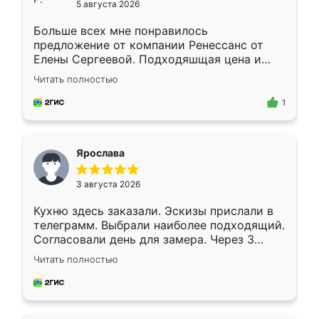
5 августа 2026
Больше всех мне понравилось
предложение от компании Ренессанс от
Елены Сергеевой. Подходяшщая цена и
короткие сроки изготовления. Приехавший
Читать полностью
для замера сотрудник Владислав
предложил по моему эскизу самый
1
подходящий вариант шкафа. Немного его
видоизменил, получилось даже лучше, чем
я хотела.
Ярослава
3 августа 2026
Кухню здесь заказали. Эскизы прислали в
телеграмм. Выбрали наиболее подходящий.
Согласовали день для замера. Через 3
недели кухня была уже готова. Остались
Читать полностью
довольны работой. Спасибо Ренессанс
мебель за качественную работу!