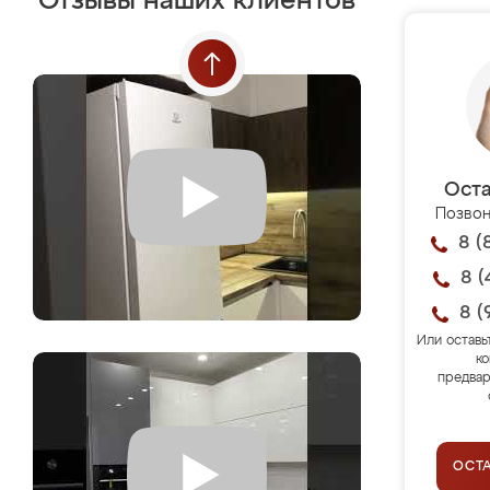
Отзывы наших клиентов
Оста
Позвон
8 (
8 (
8 (
Или оставь
ко
предвар
ОСТ