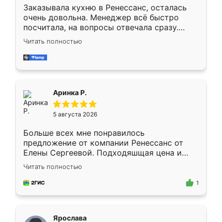
Заказывала кухню в Ренессанс, осталась
очень довольна. Менеджер всё быстро
посчитала, на вопросы отвечала сразу.
Замерщик приехал в субботу, подошёл к
Читать полностью
делу со всей ответственностью. Собрали
за день, ребята работали аккуратно, даже
пыли почти не было. Качество отличное,
ящики ходят плавно, ничего не скрипит.
Всё подошло как влитое.
Аринка Р.
5 августа 2026
Больше всех мне понравилось
предложение от компании Ренессанс от
Елены Сергеевой. Подходяшщая цена и
короткие сроки изготовления. Приехавший
Читать полностью
для замера сотрудник Владислав
предложил по моему эскизу самый
1
подходящий вариант шкафа. Немного его
видоизменил, получилось даже лучше, чем
я хотела.
Ярослава