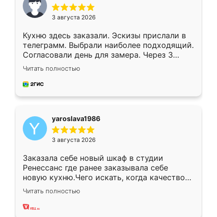
3 августа 2026
Кухню здесь заказали. Эскизы прислали в
телеграмм. Выбрали наиболее подходящий.
Согласовали день для замера. Через 3
недели кухня была уже готова. Остались
Читать полностью
довольны работой. Спасибо Ренессанс
мебель за качественную работу!
yaroslava1986
3 августа 2026
Заказала себе новый шкаф в студии
Ренессанс где ранее заказывала себе
новую кухню.Чего искать, когда качеством
вполне довольна. Служит кухня уже почти
Читать полностью
два года, нареканий нет.