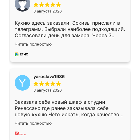
3 августа 2026
Кухню здесь заказали. Эскизы прислали в
телеграмм. Выбрали наиболее подходящий.
Согласовали день для замера. Через 3
недели кухня была уже готова. Остались
Читать полностью
довольны работой. Спасибо Ренессанс
мебель за качественную работу!
yaroslava1986
3 августа 2026
Заказала себе новый шкаф в студии
Ренессанс где ранее заказывала себе
новую кухню.Чего искать, когда качеством
вполне довольна. Служит кухня уже почти
Читать полностью
два года, нареканий нет.