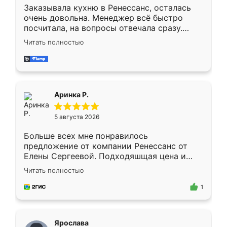
Заказывала кухню в Ренессанс, осталась
очень довольна. Менеджер всё быстро
посчитала, на вопросы отвечала сразу.
Замерщик приехал в субботу, подошёл к
Читать полностью
делу со всей ответственностью. Собрали
за день, ребята работали аккуратно, даже
пыли почти не было. Качество отличное,
ящики ходят плавно, ничего не скрипит.
Всё подошло как влитое.
Аринка Р.
5 августа 2026
Больше всех мне понравилось
предложение от компании Ренессанс от
Елены Сергеевой. Подходяшщая цена и
короткие сроки изготовления. Приехавший
Читать полностью
для замера сотрудник Владислав
предложил по моему эскизу самый
1
подходящий вариант шкафа. Немного его
видоизменил, получилось даже лучше, чем
я хотела.
Ярослава