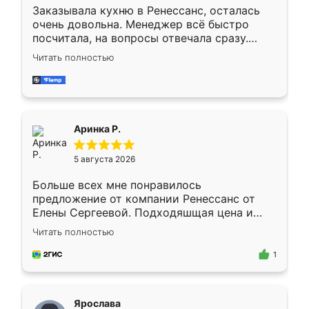
Заказывала кухню в Ренессанс, осталась
очень довольна. Менеджер всё быстро
посчитала, на вопросы отвечала сразу.
Замерщик приехал в субботу, подошёл к
Читать полностью
делу со всей ответственностью. Собрали
за день, ребята работали аккуратно, даже
пыли почти не было. Качество отличное,
ящики ходят плавно, ничего не скрипит.
Всё подошло как влитое.
Аринка Р.
5 августа 2026
Больше всех мне понравилось
предложение от компании Ренессанс от
Елены Сергеевой. Подходяшщая цена и
короткие сроки изготовления. Приехавший
Читать полностью
для замера сотрудник Владислав
предложил по моему эскизу самый
1
подходящий вариант шкафа. Немного его
видоизменил, получилось даже лучше, чем
я хотела.
Ярослава