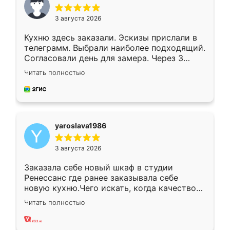
3 августа 2026
Кухню здесь заказали. Эскизы прислали в
телеграмм. Выбрали наиболее подходящий.
Согласовали день для замера. Через 3
недели кухня была уже готова. Остались
Читать полностью
довольны работой. Спасибо Ренессанс
мебель за качественную работу!
yaroslava1986
3 августа 2026
Заказала себе новый шкаф в студии
Ренессанс где ранее заказывала себе
новую кухню.Чего искать, когда качеством
вполне довольна. Служит кухня уже почти
Читать полностью
два года, нареканий нет.