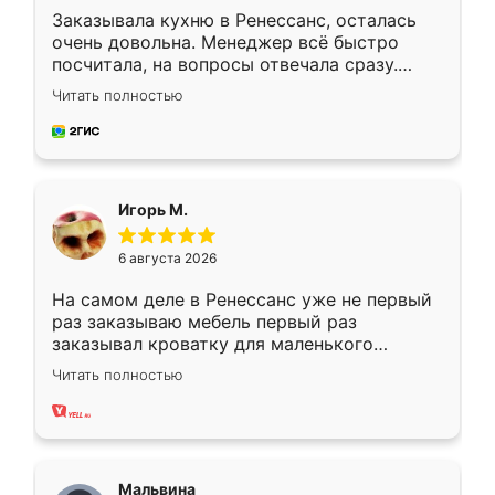
Заказывала кухню в Ренессанс, осталась
очень довольна. Менеджер всё быстро
посчитала, на вопросы отвечала сразу.
Замерщик приехал в субботу, подошёл к
Читать полностью
делу со всей ответственностью. Собрали
за день, ребята работали аккуратно, даже
пыли почти не было. Качество отличное,
ящики ходят плавно, ничего не скрипит.
Всё подошло как влитое.
Игорь М.
6 августа 2026
На самом деле в Ренессанс уже не первый
раз заказываю мебель первый раз
заказывал кроватку для маленького
ребёнка при его рождении ,во второй раз
Читать полностью
заказал шкаф-купе. По качеству очень
хорошее сборка достаточно быстрая,
также адекватные цены. До этого
сравнивал с разными конкурентами в этом
сегменте ,выбор у конкурентов куда
Мальвина