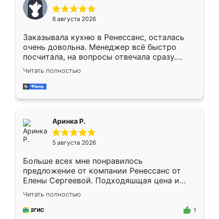
меньше, здесь же он более разнообразный.
Мне нравится ,если что-то потребуется из
6 августа 2026
мебели буду заказывать только здесь.
Заказывала кухню в Ренессанс, осталась
очень довольна. Менеджер всё быстро
посчитала, на вопросы отвечала сразу.
Замерщик приехал в субботу, подошёл к
Читать полностью
делу со всей ответственностью. Собрали
за день, ребята работали аккуратно, даже
пыли почти не было. Качество отличное,
ящики ходят плавно, ничего не скрипит.
Всё подошло как влитое.
Аринка Р.
5 августа 2026
Больше всех мне понравилось
предложение от компании Ренессанс от
Елены Сергеевой. Подходяшщая цена и
короткие сроки изготовления. Приехавший
Читать полностью
для замера сотрудник Владислав
предложил по моему эскизу самый
1