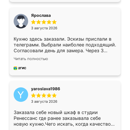
подходящий вариант шкафа. Немного его
видоизменил, получилось даже лучше, чем
я хотела.
Ярослава
3 августа 2026
Кухню здесь заказали. Эскизы прислали в
телеграмм. Выбрали наиболее подходящий.
Согласовали день для замера. Через 3
недели кухня была уже готова. Остались
Читать полностью
довольны работой. Спасибо Ренессанс
мебель за качественную работу!
yaroslava1986
3 августа 2026
Заказала себе новый шкаф в студии
Ренессанс где ранее заказывала себе
новую кухню.Чего искать, когда качеством
вполне довольна. Служит кухня уже почти