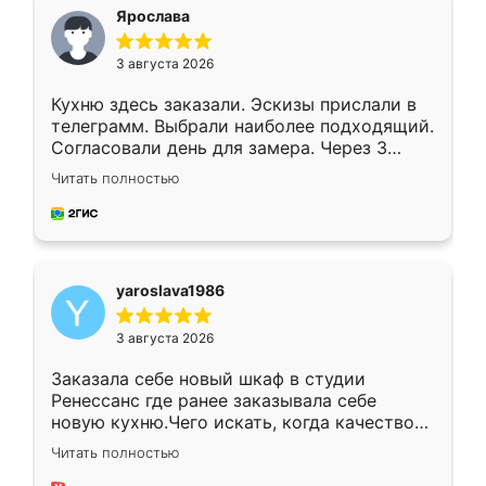
я хотела.
Ярослава
3 августа 2026
Кухню здесь заказали. Эскизы прислали в
телеграмм. Выбрали наиболее подходящий.
Согласовали день для замера. Через 3
недели кухня была уже готова. Остались
Читать полностью
довольны работой. Спасибо Ренессанс
мебель за качественную работу!
yaroslava1986
3 августа 2026
Заказала себе новый шкаф в студии
Ренессанс где ранее заказывала себе
новую кухню.Чего искать, когда качеством
вполне довольна. Служит кухня уже почти
Читать полностью
два года, нареканий нет.