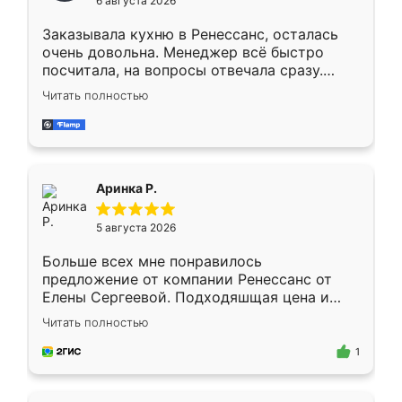
6 августа 2026
мебели буду заказывать только здесь.
Заказывала кухню в Ренессанс, осталась
очень довольна. Менеджер всё быстро
посчитала, на вопросы отвечала сразу.
Замерщик приехал в субботу, подошёл к
Читать полностью
делу со всей ответственностью. Собрали
за день, ребята работали аккуратно, даже
пыли почти не было. Качество отличное,
ящики ходят плавно, ничего не скрипит.
Всё подошло как влитое.
Аринка Р.
5 августа 2026
Больше всех мне понравилось
предложение от компании Ренессанс от
Елены Сергеевой. Подходяшщая цена и
короткие сроки изготовления. Приехавший
Читать полностью
для замера сотрудник Владислав
предложил по моему эскизу самый
1
подходящий вариант шкафа. Немного его
видоизменил, получилось даже лучше, чем