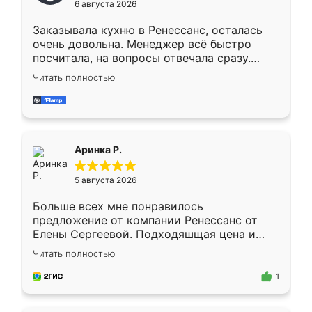
6 августа 2026
мебели буду заказывать только здесь.
Заказывала кухню в Ренессанс, осталась
очень довольна. Менеджер всё быстро
посчитала, на вопросы отвечала сразу.
Замерщик приехал в субботу, подошёл к
Читать полностью
делу со всей ответственностью. Собрали
за день, ребята работали аккуратно, даже
пыли почти не было. Качество отличное,
ящики ходят плавно, ничего не скрипит.
Всё подошло как влитое.
Аринка Р.
5 августа 2026
Больше всех мне понравилось
предложение от компании Ренессанс от
Елены Сергеевой. Подходяшщая цена и
короткие сроки изготовления. Приехавший
Читать полностью
для замера сотрудник Владислав
предложил по моему эскизу самый
1
подходящий вариант шкафа. Немного его
видоизменил, получилось даже лучше, чем