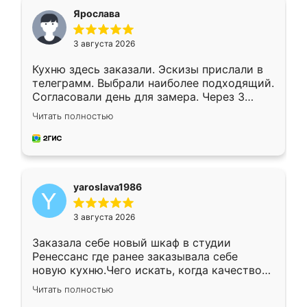
я хотела.
Ярослава
3 августа 2026
Кухню здесь заказали. Эскизы прислали в
телеграмм. Выбрали наиболее подходящий.
Согласовали день для замера. Через 3
недели кухня была уже готова. Остались
Читать полностью
довольны работой. Спасибо Ренессанс
мебель за качественную работу!
yaroslava1986
3 августа 2026
Заказала себе новый шкаф в студии
Ренессанс где ранее заказывала себе
новую кухню.Чего искать, когда качеством
вполне довольна. Служит кухня уже почти
Читать полностью
два года, нареканий нет.