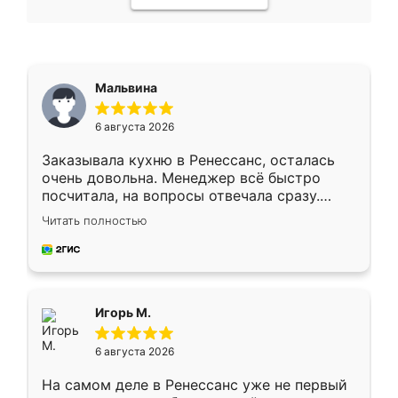
Мальвина
6 августа 2026
Заказывала кухню в Ренессанс, осталась
очень довольна. Менеджер всё быстро
посчитала, на вопросы отвечала сразу.
Замерщик приехал в субботу, подошёл к
Читать полностью
делу со всей ответственностью. Собрали
за день, ребята работали аккуратно, даже
пыли почти не было. Качество отличное,
ящики ходят плавно, ничего не скрипит.
Всё подошло как влитое.
Игорь М.
6 августа 2026
На самом деле в Ренессанс уже не первый