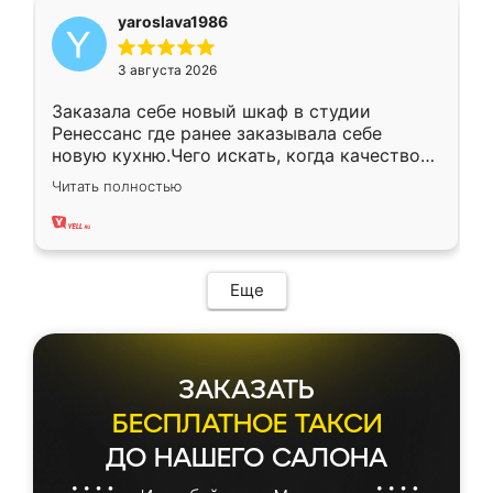
yaroslava1986
3 августа 2026
Заказала себе новый шкаф в студии
Ренессанс где ранее заказывала себе
новую кухню.Чего искать, когда качеством
вполне довольна. Служит кухня уже почти
Читать полностью
два года, нареканий нет.
Еще
ЗАКАЗАТЬ
БЕСПЛАТНОЕ ТАКСИ
ДО НАШЕГО САЛОНА