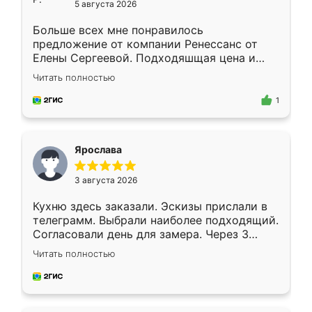
5 августа 2026
Больше всех мне понравилось
предложение от компании Ренессанс от
Елены Сергеевой. Подходяшщая цена и
короткие сроки изготовления. Приехавший
Читать полностью
для замера сотрудник Владислав
предложил по моему эскизу самый
1
подходящий вариант шкафа. Немного его
видоизменил, получилось даже лучше, чем
я хотела.
Ярослава
3 августа 2026
Кухню здесь заказали. Эскизы прислали в
телеграмм. Выбрали наиболее подходящий.
Согласовали день для замера. Через 3
недели кухня была уже готова. Остались
Читать полностью
довольны работой. Спасибо Ренессанс
мебель за качественную работу!