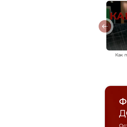
Как 
Ф
Д
Ост