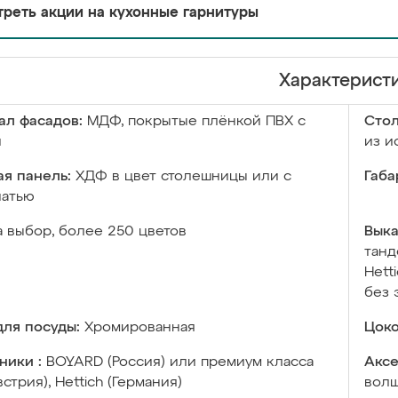
реть акции на кухонные гарнитуры
Характерист
ал фасадов:
МДФ, покрытые плёнкой ПВХ с
Сто
й
из и
я панель:
ХДФ в цвет столешницы или с
Габа
чатью
а выбор, более 250 цветов
Выка
танд
Hett
без 
ля посуды:
Хромированная
Цоко
ники :
BOYARD (Россия) или премиум класса
Аксе
встрия), Hettich (Германия)
волш