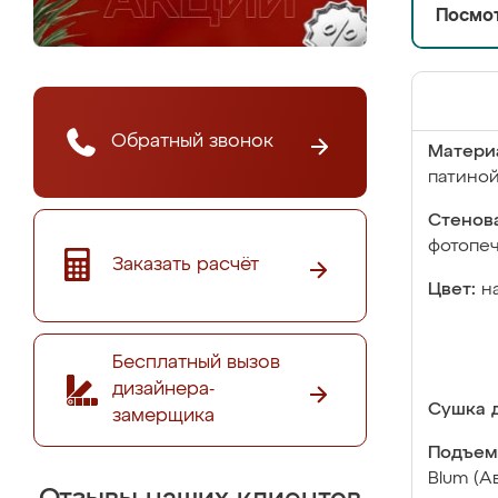
Посмот
Обратный звонок
Матери
патино
Стенова
фотопе
Заказать расчёт
Цвет:
н
Бесплатный вызов
дизайнера-
Сушка д
замерщика
Подъем
Blum (А