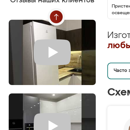
Отзывы наших клиентов
Пристен
освеще
Изго
любы
Часто 
Схе