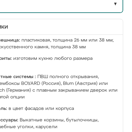
▼
ики
лешница:
пластиковая, толщина 26 мм или 38 мм;
скусственного камня, толщина 38 мм
риты:
изготовим кухню любого размера
тные системы :
ПВШ полного открывания,
ембоксы BOYARD (Россия), Blum (Австрия) или
ich (Германия) с плавным закрыванием дверок или
этой опции
ль:
в цвет фасадов или корпуса
ссуары:
Выкатные корзины, бутылочницы,
ебные уголки, карусели