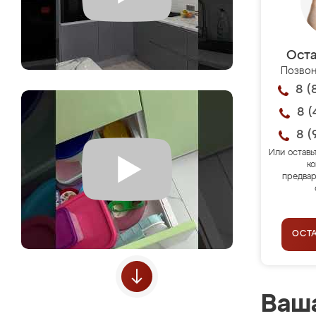
Оста
Позвон
8 (
8 (
8 (
Или оставь
ко
предвар
ОСТ
Ваша