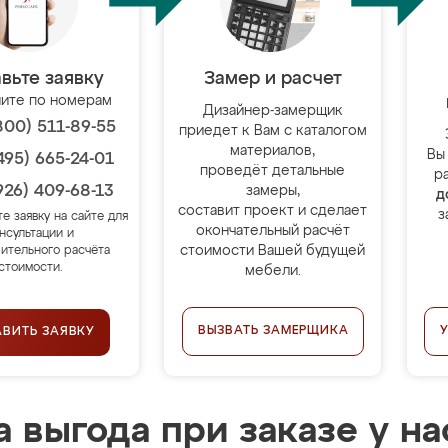
вьте заявку
Замер и расчет
ите по номерам
Дизайнер-замерщик
800) 511-89-55
приедет к Вам с каталогом
материалов,
Вы
495) 665-24-01
проведёт детальные
р
926) 409-68-13
замеры,
д
составит проект и сделает
з
те заявку на сайте для
окончательный расчёт
нсультации и
стоимости Вашей будущей
ительного расчёта
стоимости.
мебели.
ВЫЗВАТЬ ЗАМЕРЩИКА
АВИТЬ ЗАЯВКУ
 выгода при заказе у на