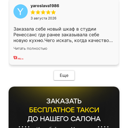
yaroslava1986
3 августа 2026
Заказала себе новый шкаф в студии
Ренессанс где ранее заказывала себе
новую кухню.Чего искать, когда качеством
вполне довольна. Служит кухня уже почти
Читать полностью
два года, нареканий нет.
Еще
ЗАКАЗАТЬ
БЕСПЛАТНОЕ ТАКСИ
ДО НАШЕГО САЛОНА