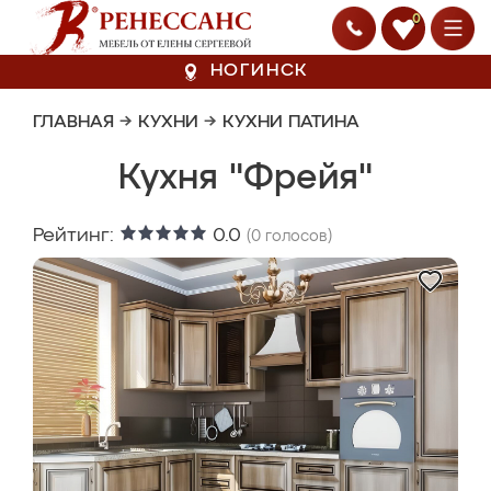
0
НОГИНСК
ГЛАВНАЯ
→
КУХНИ
→
КУХНИ ПАТИНА
Кухня "Фрейя"
Рейтинг:
0.0
(
0
голосов)