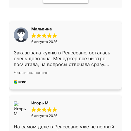
Мальвина
6 августа 2026
Заказывала кухню в Ренессанс, осталась
очень довольна. Менеджер всё быстро
посчитала, на вопросы отвечала сразу.
Замерщик приехал в субботу, подошёл к
Читать полностью
делу со всей ответственностью. Собрали
за день, ребята работали аккуратно, даже
пыли почти не было. Качество отличное,
ящики ходят плавно, ничего не скрипит.
Всё подошло как влитое.
Игорь М.
6 августа 2026
На самом деле в Ренессанс уже не первый