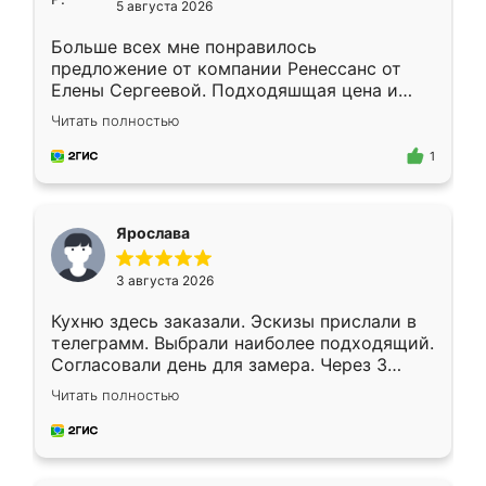
5 августа 2026
Больше всех мне понравилось
предложение от компании Ренессанс от
Елены Сергеевой. Подходяшщая цена и
короткие сроки изготовления. Приехавший
Читать полностью
для замера сотрудник Владислав
предложил по моему эскизу самый
1
подходящий вариант шкафа. Немного его
видоизменил, получилось даже лучше, чем
я хотела.
Ярослава
3 августа 2026
Кухню здесь заказали. Эскизы прислали в
телеграмм. Выбрали наиболее подходящий.
Согласовали день для замера. Через 3
недели кухня была уже готова. Остались
Читать полностью
довольны работой. Спасибо Ренессанс
мебель за качественную работу!