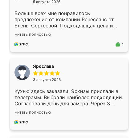
5 августа 2026
Больше всех мне понравилось
предложение от компании Ренессанс от
Елены Сергеевой. Подходяшщая цена и
короткие сроки изготовления. Приехавший
Читать полностью
для замера сотрудник Владислав
предложил по моему эскизу самый
1
подходящий вариант шкафа. Немного его
видоизменил, получилось даже лучше, чем
я хотела.
Ярослава
3 августа 2026
Кухню здесь заказали. Эскизы прислали в
телеграмм. Выбрали наиболее подходящий.
Согласовали день для замера. Через 3
недели кухня была уже готова. Остались
Читать полностью
довольны работой. Спасибо Ренессанс
мебель за качественную работу!