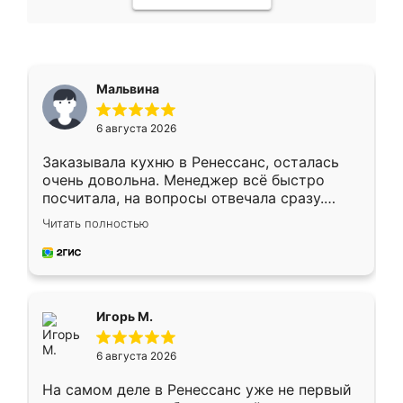
Мальвина
6 августа 2026
Заказывала кухню в Ренессанс, осталась
очень довольна. Менеджер всё быстро
посчитала, на вопросы отвечала сразу.
Замерщик приехал в субботу, подошёл к
Читать полностью
делу со всей ответственностью. Собрали
за день, ребята работали аккуратно, даже
пыли почти не было. Качество отличное,
ящики ходят плавно, ничего не скрипит.
Всё подошло как влитое.
Игорь М.
6 августа 2026
На самом деле в Ренессанс уже не первый