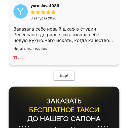
yaroslava1986
3 августа 2026
Заказала себе новый шкаф в студии
Ренессанс где ранее заказывала себе
новую кухню.Чего искать, когда качеством
вполне довольна. Служит кухня уже почти
Читать полностью
два года, нареканий нет.
Еще
ЗАКАЗАТЬ
БЕСПЛАТНОЕ ТАКСИ
ДО НАШЕГО САЛОНА