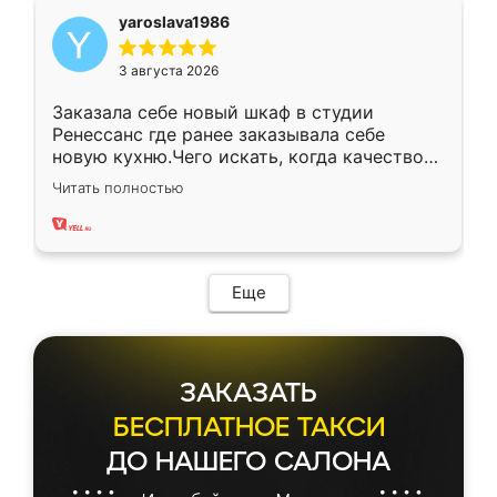
yaroslava1986
3 августа 2026
Заказала себе новый шкаф в студии
Ренессанс где ранее заказывала себе
новую кухню.Чего искать, когда качеством
вполне довольна. Служит кухня уже почти
Читать полностью
два года, нареканий нет.
Еще
ЗАКАЗАТЬ
БЕСПЛАТНОЕ ТАКСИ
ДО НАШЕГО САЛОНА