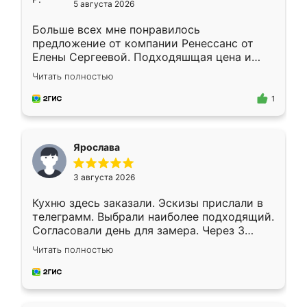
5 августа 2026
Больше всех мне понравилось
предложение от компании Ренессанс от
Елены Сергеевой. Подходяшщая цена и
короткие сроки изготовления. Приехавший
Читать полностью
для замера сотрудник Владислав
предложил по моему эскизу самый
1
подходящий вариант шкафа. Немного его
видоизменил, получилось даже лучше, чем
я хотела.
Ярослава
3 августа 2026
Кухню здесь заказали. Эскизы прислали в
телеграмм. Выбрали наиболее подходящий.
Согласовали день для замера. Через 3
недели кухня была уже готова. Остались
Читать полностью
довольны работой. Спасибо Ренессанс
мебель за качественную работу!