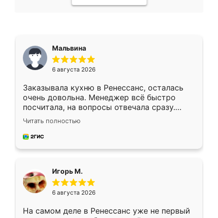
Мальвина
6 августа 2026
Заказывала кухню в Ренессанс, осталась
очень довольна. Менеджер всё быстро
посчитала, на вопросы отвечала сразу.
Замерщик приехал в субботу, подошёл к
Читать полностью
делу со всей ответственностью. Собрали
за день, ребята работали аккуратно, даже
пыли почти не было. Качество отличное,
ящики ходят плавно, ничего не скрипит.
Всё подошло как влитое.
Игорь М.
6 августа 2026
На самом деле в Ренессанс уже не первый