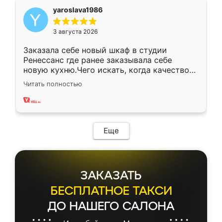
yaroslava1986
3 августа 2026
Заказала себе новый шкаф в студии
Ренессанс где ранее заказывала себе
новую кухню.Чего искать, когда качеством
вполне довольна. Служит кухня уже почти
Читать полностью
два года, нареканий нет.
Еще
ЗАКАЗАТЬ
БЕСПЛАТНОЕ ТАКСИ
ДО НАШЕГО САЛОНА