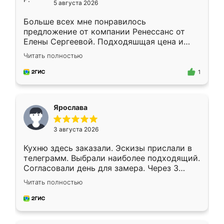
5 августа 2026
Больше всех мне понравилось
предложение от компании Ренессанс от
Елены Сергеевой. Подходяшщая цена и
короткие сроки изготовления. Приехавший
Читать полностью
для замера сотрудник Владислав
предложил по моему эскизу самый
1
подходящий вариант шкафа. Немного его
видоизменил, получилось даже лучше, чем
я хотела.
Ярослава
3 августа 2026
Кухню здесь заказали. Эскизы прислали в
телеграмм. Выбрали наиболее подходящий.
Согласовали день для замера. Через 3
недели кухня была уже готова. Остались
Читать полностью
довольны работой. Спасибо Ренессанс
мебель за качественную работу!