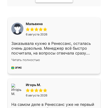
Мальвина
6 августа 2026
Заказывала кухню в Ренессанс, осталась
очень довольна. Менеджер всё быстро
посчитала, на вопросы отвечала сразу.
Замерщик приехал в субботу, подошёл к
Читать полностью
делу со всей ответственностью. Собрали
за день, ребята работали аккуратно, даже
пыли почти не было. Качество отличное,
ящики ходят плавно, ничего не скрипит.
Всё подошло как влитое.
Игорь М.
6 августа 2026
На самом деле в Ренессанс уже не первый