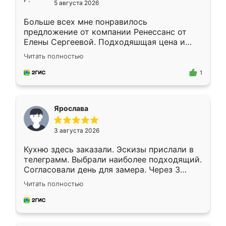
5 августа 2026
Больше всех мне понравилось
предложение от компании Ренессанс от
Елены Сергеевой. Подходяшщая цена и
короткие сроки изготовления. Приехавший
Читать полностью
для замера сотрудник Владислав
предложил по моему эскизу самый
1
подходящий вариант шкафа. Немного его
видоизменил, получилось даже лучше, чем
я хотела.
Ярослава
3 августа 2026
Кухню здесь заказали. Эскизы прислали в
телеграмм. Выбрали наиболее подходящий.
Согласовали день для замера. Через 3
недели кухня была уже готова. Остались
Читать полностью
довольны работой. Спасибо Ренессанс
мебель за качественную работу!