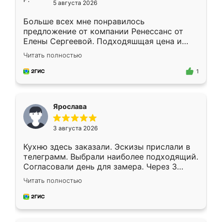
5 августа 2026
Больше всех мне понравилось
предложение от компании Ренессанс от
Елены Сергеевой. Подходяшщая цена и
короткие сроки изготовления. Приехавший
Читать полностью
для замера сотрудник Владислав
предложил по моему эскизу самый
1
подходящий вариант шкафа. Немного его
видоизменил, получилось даже лучше, чем
я хотела.
Ярослава
3 августа 2026
Кухню здесь заказали. Эскизы прислали в
телеграмм. Выбрали наиболее подходящий.
Согласовали день для замера. Через 3
недели кухня была уже готова. Остались
Читать полностью
довольны работой. Спасибо Ренессанс
мебель за качественную работу!