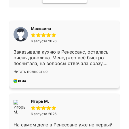
Мальвина
6 августа 2026
Заказывала кухню в Ренессанс, осталась
очень довольна. Менеджер всё быстро
посчитала, на вопросы отвечала сразу.
Замерщик приехал в субботу, подошёл к
Читать полностью
делу со всей ответственностью. Собрали
за день, ребята работали аккуратно, даже
пыли почти не было. Качество отличное,
ящики ходят плавно, ничего не скрипит.
Всё подошло как влитое.
Игорь М.
6 августа 2026
На самом деле в Ренессанс уже не первый