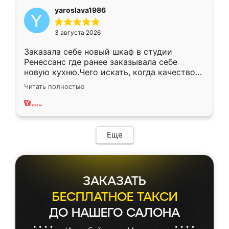
yaroslava1986
3 августа 2026
Заказала себе новый шкаф в студии
Ренессанс где ранее заказывала себе
новую кухню.Чего искать, когда качеством
вполне довольна. Служит кухня уже почти
Читать полностью
два года, нареканий нет.
Еще
ЗАКАЗАТЬ
БЕСПЛАТНОЕ ТАКСИ
ДО НАШЕГО САЛОНА