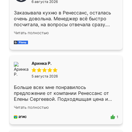
6 августа 2026
мебели буду заказывать только здесь.
Заказывала кухню в Ренессанс, осталась
очень довольна. Менеджер всё быстро
посчитала, на вопросы отвечала сразу.
Замерщик приехал в субботу, подошёл к
Читать полностью
делу со всей ответственностью. Собрали
за день, ребята работали аккуратно, даже
пыли почти не было. Качество отличное,
ящики ходят плавно, ничего не скрипит.
Всё подошло как влитое.
Аринка Р.
5 августа 2026
Больше всех мне понравилось
предложение от компании Ренессанс от
Елены Сергеевой. Подходяшщая цена и
короткие сроки изготовления. Приехавший
Читать полностью
для замера сотрудник Владислав
предложил по моему эскизу самый
1
подходящий вариант шкафа. Немного его
видоизменил, получилось даже лучше, чем