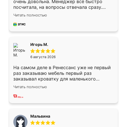
очень довольна. Менеджер всё быстро
посчитала, на вопросы отвечала сразу.
Замерщик приехал в субботу, подошёл к
Читать полностью
делу со всей ответственностью. Собрали
за день, ребята работали аккуратно, даже
пыли почти не было. Качество отличное,
ящики ходят плавно, ничего не скрипит.
Всё подошло как влитое.
Игорь М.
6 августа 2026
На самом деле в Ренессанс уже не первый
раз заказываю мебель первый раз
заказывал кроватку для маленького
ребёнка при его рождении ,во второй раз
Читать полностью
заказал шкаф-купе. По качеству очень
хорошее сборка достаточно быстрая,
также адекватные цены. До этого
сравнивал с разными конкурентами в этом
сегменте ,выбор у конкурентов куда
Мальвина
меньше, здесь же он более разнообразный.
Мне нравится ,если что-то потребуется из