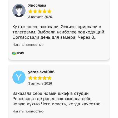
я хотела.
Ярослава
3 августа 2026
Кухню здесь заказали. Эскизы прислали в
телеграмм. Выбрали наиболее подходящий.
Согласовали день для замера. Через 3
недели кухня была уже готова. Остались
Читать полностью
довольны работой. Спасибо Ренессанс
мебель за качественную работу!
yaroslava1986
3 августа 2026
Заказала себе новый шкаф в студии
Ренессанс где ранее заказывала себе
новую кухню.Чего искать, когда качеством
вполне довольна. Служит кухня уже почти
Читать полностью
два года, нареканий нет.