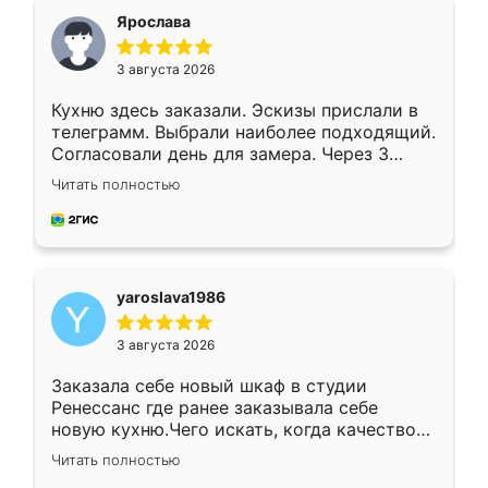
я хотела.
Ярослава
3 августа 2026
Кухню здесь заказали. Эскизы прислали в
телеграмм. Выбрали наиболее подходящий.
Согласовали день для замера. Через 3
недели кухня была уже готова. Остались
Читать полностью
довольны работой. Спасибо Ренессанс
мебель за качественную работу!
yaroslava1986
3 августа 2026
Заказала себе новый шкаф в студии
Ренессанс где ранее заказывала себе
новую кухню.Чего искать, когда качеством
вполне довольна. Служит кухня уже почти
Читать полностью
два года, нареканий нет.