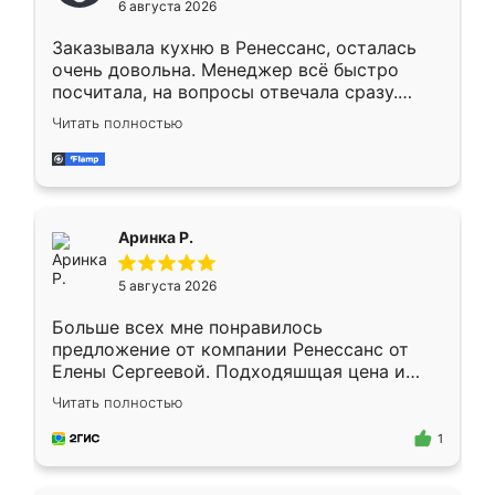
6 августа 2026
мебели буду заказывать только здесь.
Заказывала кухню в Ренессанс, осталась
очень довольна. Менеджер всё быстро
посчитала, на вопросы отвечала сразу.
Замерщик приехал в субботу, подошёл к
Читать полностью
делу со всей ответственностью. Собрали
за день, ребята работали аккуратно, даже
пыли почти не было. Качество отличное,
ящики ходят плавно, ничего не скрипит.
Всё подошло как влитое.
Аринка Р.
5 августа 2026
Больше всех мне понравилось
предложение от компании Ренессанс от
Елены Сергеевой. Подходяшщая цена и
короткие сроки изготовления. Приехавший
Читать полностью
для замера сотрудник Владислав
предложил по моему эскизу самый
1
подходящий вариант шкафа. Немного его
видоизменил, получилось даже лучше, чем