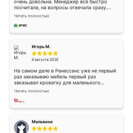
очень довольна. Менеджер всё быстро
посчитала, на вопросы отвечала сразу.
Замерщик приехал в субботу, подошёл к
Читать полностью
делу со всей ответственностью. Собрали
за день, ребята работали аккуратно, даже
пыли почти не было. Качество отличное,
ящики ходят плавно, ничего не скрипит.
Всё подошло как влитое.
Игорь М.
6 августа 2026
На самом деле в Ренессанс уже не первый
раз заказываю мебель первый раз
заказывал кроватку для маленького
ребёнка при его рождении ,во второй раз
Читать полностью
заказал шкаф-купе. По качеству очень
хорошее сборка достаточно быстрая,
также адекватные цены. До этого
сравнивал с разными конкурентами в этом
сегменте ,выбор у конкурентов куда
Мальвина
меньше, здесь же он более разнообразный.
Мне нравится ,если что-то потребуется из