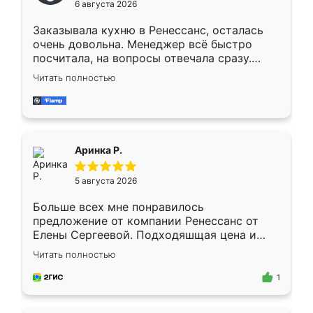
6 августа 2026
мебели буду заказывать только здесь.
Заказывала кухню в Ренессанс, осталась
очень довольна. Менеджер всё быстро
посчитала, на вопросы отвечала сразу.
Замерщик приехал в субботу, подошёл к
Читать полностью
делу со всей ответственностью. Собрали
за день, ребята работали аккуратно, даже
пыли почти не было. Качество отличное,
ящики ходят плавно, ничего не скрипит.
Всё подошло как влитое.
Аринка Р.
5 августа 2026
Больше всех мне понравилось
предложение от компании Ренессанс от
Елены Сергеевой. Подходяшщая цена и
короткие сроки изготовления. Приехавший
Читать полностью
для замера сотрудник Владислав
предложил по моему эскизу самый
1
подходящий вариант шкафа. Немного его
видоизменил, получилось даже лучше, чем