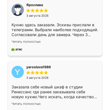
я хотела.
Ярослава
3 августа 2026
Кухню здесь заказали. Эскизы прислали в
телеграмм. Выбрали наиболее подходящий.
Согласовали день для замера. Через 3
недели кухня была уже готова. Остались
Читать полностью
довольны работой. Спасибо Ренессанс
мебель за качественную работу!
yaroslava1986
3 августа 2026
Заказала себе новый шкаф в студии
Ренессанс где ранее заказывала себе
новую кухню.Чего искать, когда качеством
вполне довольна. Служит кухня уже почти
Читать полностью
два года, нареканий нет.