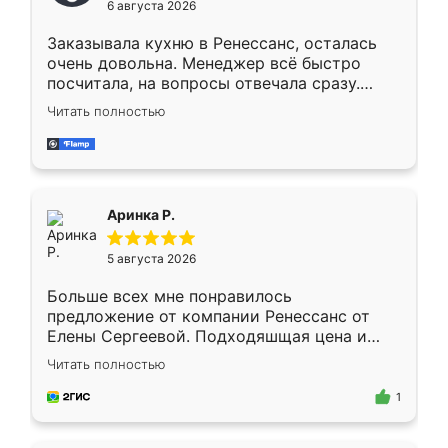
6 августа 2026
мебели буду заказывать только здесь.
Заказывала кухню в Ренессанс, осталась
очень довольна. Менеджер всё быстро
посчитала, на вопросы отвечала сразу.
Замерщик приехал в субботу, подошёл к
Читать полностью
делу со всей ответственностью. Собрали
за день, ребята работали аккуратно, даже
пыли почти не было. Качество отличное,
ящики ходят плавно, ничего не скрипит.
Всё подошло как влитое.
Аринка Р.
5 августа 2026
Больше всех мне понравилось
предложение от компании Ренессанс от
Елены Сергеевой. Подходяшщая цена и
короткие сроки изготовления. Приехавший
Читать полностью
для замера сотрудник Владислав
предложил по моему эскизу самый
1
подходящий вариант шкафа. Немного его
видоизменил, получилось даже лучше, чем