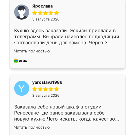
я хотела.
Ярослава
3 августа 2026
Кухню здесь заказали. Эскизы прислали в
телеграмм. Выбрали наиболее подходящий.
Согласовали день для замера. Через 3
недели кухня была уже готова. Остались
Читать полностью
довольны работой. Спасибо Ренессанс
мебель за качественную работу!
yaroslava1986
3 августа 2026
Заказала себе новый шкаф в студии
Ренессанс где ранее заказывала себе
новую кухню.Чего искать, когда качеством
вполне довольна. Служит кухня уже почти
Читать полностью
два года, нареканий нет.