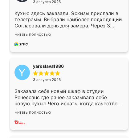
3 августа 2026
Кухню здесь заказали. Эскизы прислали в
телеграмм. Выбрали наиболее подходящий.
Согласовали день для замера. Через 3
недели кухня была уже готова. Остались
Читать полностью
довольны работой. Спасибо Ренессанс
мебель за качественную работу!
yaroslava1986
3 августа 2026
Заказала себе новый шкаф в студии
Ренессанс где ранее заказывала себе
новую кухню.Чего искать, когда качеством
вполне довольна. Служит кухня уже почти
Читать полностью
два года, нареканий нет.