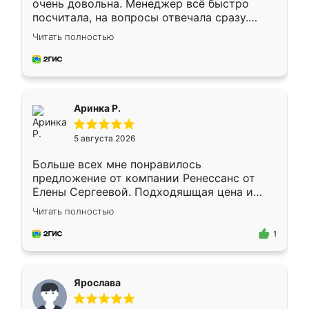
очень довольна. Менеджер всё быстро
посчитала, на вопросы отвечала сразу.
Замерщик приехал в субботу, подошёл к
Читать полностью
делу со всей ответственностью. Собрали
за день, ребята работали аккуратно, даже
пыли почти не было. Качество отличное,
ящики ходят плавно, ничего не скрипит.
Всё подошло как влитое.
Аринка Р.
5 августа 2026
Больше всех мне понравилось
предложение от компании Ренессанс от
Елены Сергеевой. Подходяшщая цена и
короткие сроки изготовления. Приехавший
Читать полностью
для замера сотрудник Владислав
предложил по моему эскизу самый
1
подходящий вариант шкафа. Немного его
видоизменил, получилось даже лучше, чем
я хотела.
Ярослава