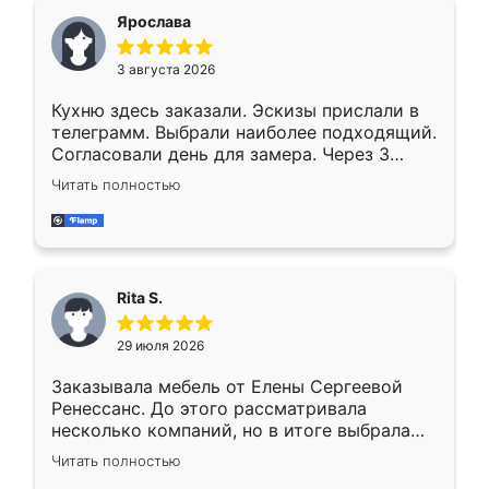
Ярослава
3 августа 2026
Кухню здесь заказали. Эскизы прислали в
телеграмм. Выбрали наиболее подходящий.
Согласовали день для замера. Через 3
недели кухня была уже готова. Остались
Читать полностью
довольны работой. Спасибо Ренессанс
мебель за качественную работу!
Rita S.
29 июля 2026
Заказывала мебель от Елены Сергеевой
Ренессанс. До этого рассматривала
несколько компаний, но в итоге выбрала
эту. Сначала обговорили условия, потом
Читать полностью
приехал замерщик, всё спокойно объяснил