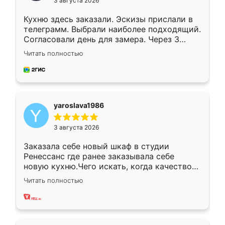
3 августа 2026
Кухню здесь заказали. Эскизы прислали в
телеграмм. Выбрали наиболее подходящий.
Согласовали день для замера. Через 3
недели кухня была уже готова. Остались
Читать полностью
довольны работой. Спасибо Ренессанс
мебель за качественную работу!
yaroslava1986
3 августа 2026
Заказала себе новый шкаф в студии
Ренессанс где ранее заказывала себе
новую кухню.Чего искать, когда качеством
вполне довольна. Служит кухня уже почти
Читать полностью
два года, нареканий нет.