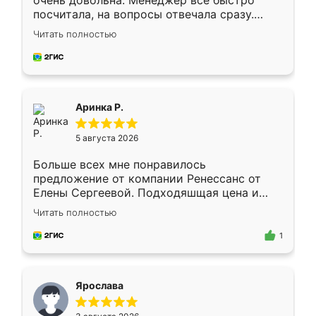
очень довольна. Менеджер всё быстро
посчитала, на вопросы отвечала сразу.
Замерщик приехал в субботу, подошёл к
Читать полностью
делу со всей ответственностью. Собрали
за день, ребята работали аккуратно, даже
пыли почти не было. Качество отличное,
ящики ходят плавно, ничего не скрипит.
Всё подошло как влитое.
Аринка Р.
5 августа 2026
Больше всех мне понравилось
предложение от компании Ренессанс от
Елены Сергеевой. Подходяшщая цена и
короткие сроки изготовления. Приехавший
Читать полностью
для замера сотрудник Владислав
предложил по моему эскизу самый
1
подходящий вариант шкафа. Немного его
видоизменил, получилось даже лучше, чем
я хотела.
Ярослава