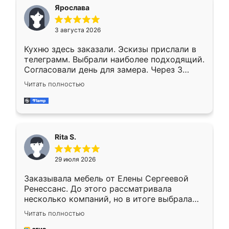
Ярослава
3 августа 2026
Кухню здесь заказали. Эскизы прислали в
телеграмм. Выбрали наиболее подходящий.
Согласовали день для замера. Через 3
недели кухня была уже готова. Остались
Читать полностью
довольны работой. Спасибо Ренессанс
мебель за качественную работу!
Rita S.
29 июля 2026
Заказывала мебель от Елены Сергеевой
Ренессанс. До этого рассматривала
несколько компаний, но в итоге выбрала
эту. Сначала обговорили условия, потом
Читать полностью
приехал замерщик, всё спокойно объяснил