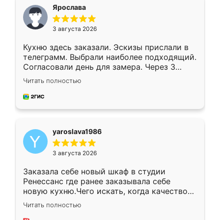
я хотела.
Ярослава
3 августа 2026
Кухню здесь заказали. Эскизы прислали в
телеграмм. Выбрали наиболее подходящий.
Согласовали день для замера. Через 3
недели кухня была уже готова. Остались
Читать полностью
довольны работой. Спасибо Ренессанс
мебель за качественную работу!
yaroslava1986
3 августа 2026
Заказала себе новый шкаф в студии
Ренессанс где ранее заказывала себе
новую кухню.Чего искать, когда качеством
вполне довольна. Служит кухня уже почти
Читать полностью
два года, нареканий нет.