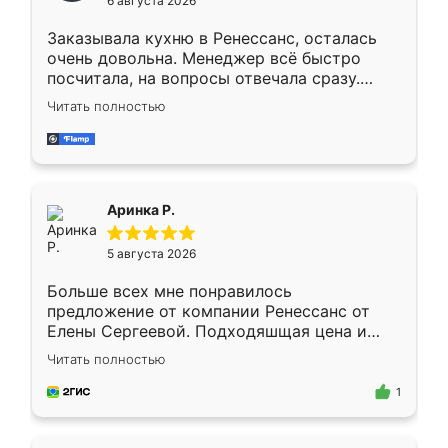
6 августа 2026
мебели буду заказывать только здесь.
Заказывала кухню в Ренессанс, осталась
очень довольна. Менеджер всё быстро
посчитала, на вопросы отвечала сразу.
Замерщик приехал в субботу, подошёл к
Читать полностью
делу со всей ответственностью. Собрали
за день, ребята работали аккуратно, даже
пыли почти не было. Качество отличное,
ящики ходят плавно, ничего не скрипит.
Всё подошло как влитое.
Аринка Р.
5 августа 2026
Больше всех мне понравилось
предложение от компании Ренессанс от
Елены Сергеевой. Подходяшщая цена и
короткие сроки изготовления. Приехавший
Читать полностью
для замера сотрудник Владислав
предложил по моему эскизу самый
1
подходящий вариант шкафа. Немного его
видоизменил, получилось даже лучше, чем