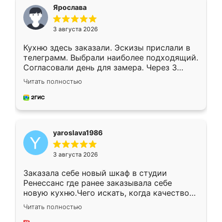
я хотела.
Ярослава
3 августа 2026
Кухню здесь заказали. Эскизы прислали в
телеграмм. Выбрали наиболее подходящий.
Согласовали день для замера. Через 3
недели кухня была уже готова. Остались
Читать полностью
довольны работой. Спасибо Ренессанс
мебель за качественную работу!
yaroslava1986
3 августа 2026
Заказала себе новый шкаф в студии
Ренессанс где ранее заказывала себе
новую кухню.Чего искать, когда качеством
вполне довольна. Служит кухня уже почти
Читать полностью
два года, нареканий нет.