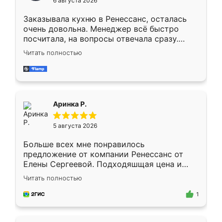
6 августа 2026
мебели буду заказывать только здесь.
Заказывала кухню в Ренессанс, осталась
очень довольна. Менеджер всё быстро
посчитала, на вопросы отвечала сразу.
Замерщик приехал в субботу, подошёл к
Читать полностью
делу со всей ответственностью. Собрали
за день, ребята работали аккуратно, даже
пыли почти не было. Качество отличное,
ящики ходят плавно, ничего не скрипит.
Всё подошло как влитое.
Аринка Р.
5 августа 2026
Больше всех мне понравилось
предложение от компании Ренессанс от
Елены Сергеевой. Подходяшщая цена и
короткие сроки изготовления. Приехавший
Читать полностью
для замера сотрудник Владислав
предложил по моему эскизу самый
1
подходящий вариант шкафа. Немного его
видоизменил, получилось даже лучше, чем