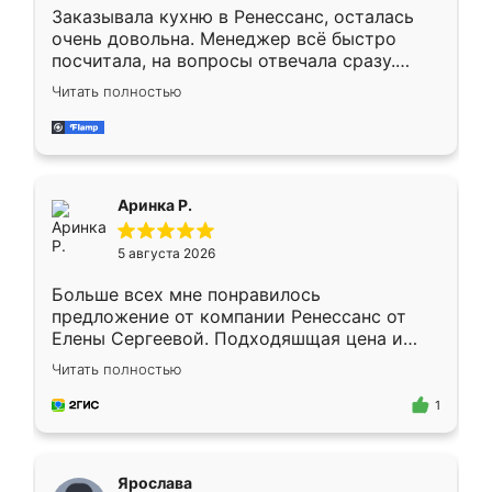
Заказывала кухню в Ренессанс, осталась
очень довольна. Менеджер всё быстро
посчитала, на вопросы отвечала сразу.
Замерщик приехал в субботу, подошёл к
Читать полностью
делу со всей ответственностью. Собрали
за день, ребята работали аккуратно, даже
пыли почти не было. Качество отличное,
ящики ходят плавно, ничего не скрипит.
Всё подошло как влитое.
Аринка Р.
5 августа 2026
Больше всех мне понравилось
предложение от компании Ренессанс от
Елены Сергеевой. Подходяшщая цена и
короткие сроки изготовления. Приехавший
Читать полностью
для замера сотрудник Владислав
предложил по моему эскизу самый
1
подходящий вариант шкафа. Немного его
видоизменил, получилось даже лучше, чем
я хотела.
Ярослава