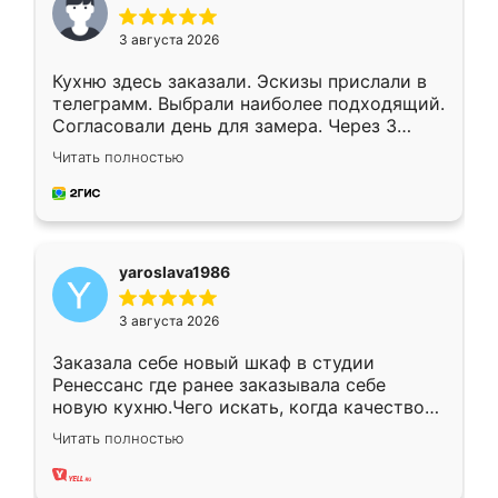
3 августа 2026
Кухню здесь заказали. Эскизы прислали в
телеграмм. Выбрали наиболее подходящий.
Согласовали день для замера. Через 3
недели кухня была уже готова. Остались
Читать полностью
довольны работой. Спасибо Ренессанс
мебель за качественную работу!
yaroslava1986
3 августа 2026
Заказала себе новый шкаф в студии
Ренессанс где ранее заказывала себе
новую кухню.Чего искать, когда качеством
вполне довольна. Служит кухня уже почти
Читать полностью
два года, нареканий нет.