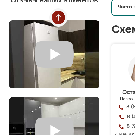
Отзывы наших клиентов
Часто 
Схе
Оста
Позвон
8 (
8 (
8 (
Или оставь