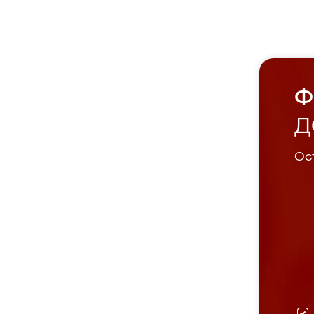
Ф
Д
Ост