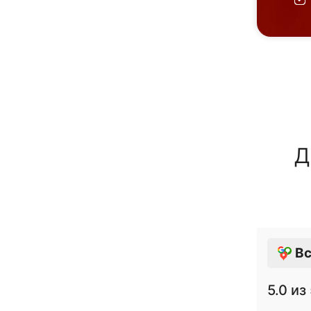
Д
Вс
5.0
из 