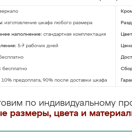
зеркало
Кром
ы:
изготовление шкафа любого размера
Разд
ннее наполнение:
стандартная комплектация
Цвет
вление:
5-7 рабочих дней
Цена
бесплатно
Дост
:
бесплатно
Сбор
10% предоплата, 90% после доставки шкафа
Гара
товим по индивидуальному про
е размеры, цвета и материа