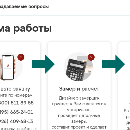
задаваемые вопросы
ма работы
вьте заявку
Замер и расчет
ите по номерам
Дизайнер-замерщик
800) 511-89-55
приедет к Вам с каталогом
материалов,
Вы
495) 665-24-01
проведёт детальные
р
926) 409-68-13
замеры,
д
составит проект и сделает
з
те заявку на сайте для