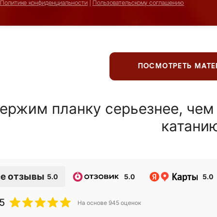
Политике конфиденциальности
|
Пользовательскому соглашению
ПОСМОТРЕТЬ МАТ
ержим планку серьезнее, чем
катани
е отзывы
5.0
5.0
5.0
5
На основе
945
оценок