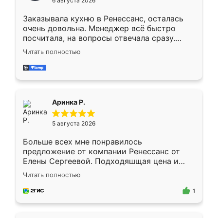
6 августа 2026
мебели буду заказывать только здесь.
Заказывала кухню в Ренессанс, осталась
очень довольна. Менеджер всё быстро
посчитала, на вопросы отвечала сразу.
Замерщик приехал в субботу, подошёл к
Читать полностью
делу со всей ответственностью. Собрали
за день, ребята работали аккуратно, даже
пыли почти не было. Качество отличное,
ящики ходят плавно, ничего не скрипит.
Всё подошло как влитое.
Аринка Р.
5 августа 2026
Больше всех мне понравилось
предложение от компании Ренессанс от
Елены Сергеевой. Подходяшщая цена и
короткие сроки изготовления. Приехавший
Читать полностью
для замера сотрудник Владислав
предложил по моему эскизу самый
1
подходящий вариант шкафа. Немного его
видоизменил, получилось даже лучше, чем