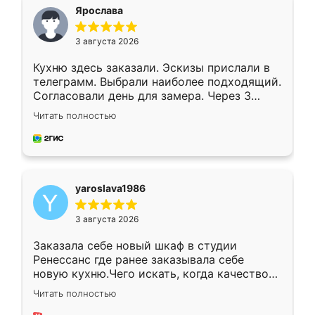
я хотела.
Ярослава
3 августа 2026
Кухню здесь заказали. Эскизы прислали в
телеграмм. Выбрали наиболее подходящий.
Согласовали день для замера. Через 3
недели кухня была уже готова. Остались
Читать полностью
довольны работой. Спасибо Ренессанс
мебель за качественную работу!
yaroslava1986
3 августа 2026
Заказала себе новый шкаф в студии
Ренессанс где ранее заказывала себе
новую кухню.Чего искать, когда качеством
вполне довольна. Служит кухня уже почти
Читать полностью
два года, нареканий нет.