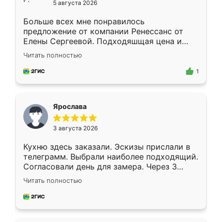
5 августа 2026
Больше всех мне понравилось
предложение от компании Ренессанс от
Елены Сергеевой. Подходяшщая цена и
короткие сроки изготовления. Приехавший
Читать полностью
для замера сотрудник Владислав
предложил по моему эскизу самый
1
подходящий вариант шкафа. Немного его
видоизменил, получилось даже лучше, чем
я хотела.
Ярослава
3 августа 2026
Кухню здесь заказали. Эскизы прислали в
телеграмм. Выбрали наиболее подходящий.
Согласовали день для замера. Через 3
недели кухня была уже готова. Остались
Читать полностью
довольны работой. Спасибо Ренессанс
мебель за качественную работу!