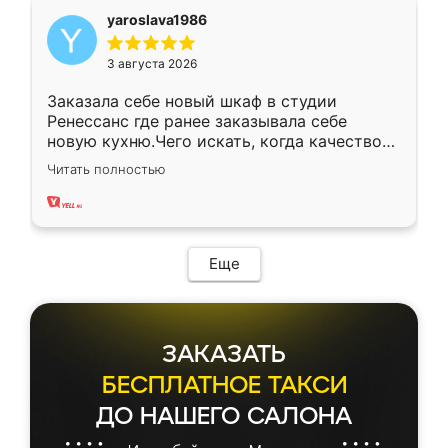
yaroslava1986
3 августа 2026
Заказала себе новый шкаф в студии
Ренессанс где ранее заказывала себе
новую кухню.Чего искать, когда качеством
вполне довольна. Служит кухня уже почти
Читать полностью
два года, нареканий нет.
Еще
ЗАКАЗАТЬ
БЕСПЛАТНОЕ ТАКСИ
ДО НАШЕГО САЛОНА