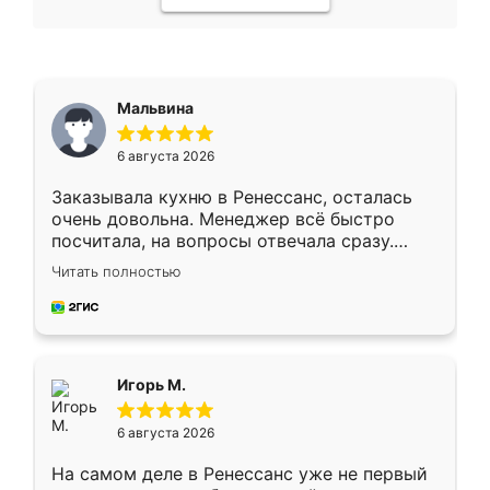
Мальвина
6 августа 2026
Заказывала кухню в Ренессанс, осталась
очень довольна. Менеджер всё быстро
посчитала, на вопросы отвечала сразу.
Замерщик приехал в субботу, подошёл к
Читать полностью
делу со всей ответственностью. Собрали
за день, ребята работали аккуратно, даже
пыли почти не было. Качество отличное,
ящики ходят плавно, ничего не скрипит.
Всё подошло как влитое.
Игорь М.
6 августа 2026
На самом деле в Ренессанс уже не первый