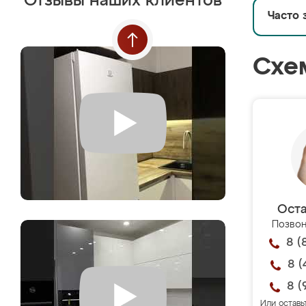
Отзывы наших клиентов
Часто 
Схе
Оста
Позвон
8 (
8 (
8 (
Или оставь