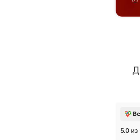
Д
Вс
5.0
из 