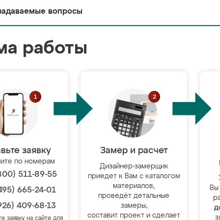
задаваемые вопросы
ма работы
вьте заявку
Замер и расчет
ите по номерам
Дизайнер-замерщик
800) 511-89-55
приедет к Вам с каталогом
материалов,
Вы
495) 665-24-01
проведёт детальные
р
926) 409-68-13
замеры,
д
составит проект и сделает
з
те заявку на сайте для