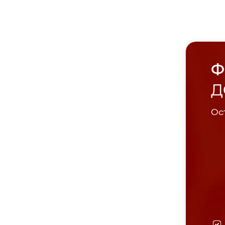
Ф
Д
Ост