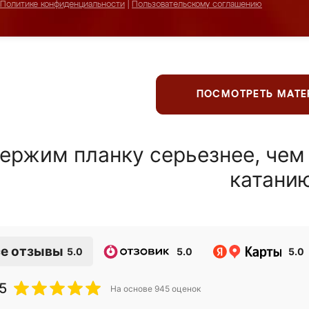
Политике конфиденциальности
|
Пользовательскому соглашению
ПОСМОТРЕТЬ МАТ
ержим планку серьезнее, чем
катани
е отзывы
5.0
5.0
5.0
5
На основе
945
оценок