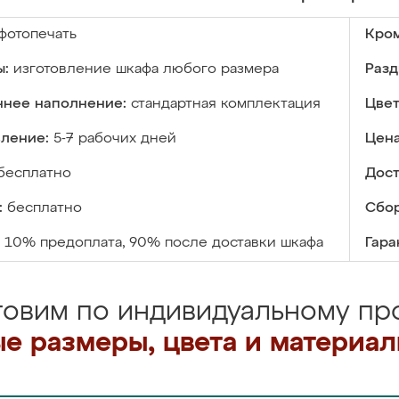
фотопечать
Кром
ы:
изготовление шкафа любого размера
Разд
ннее наполнение:
стандартная комплектация
Цвет
вление:
5-7 рабочих дней
Цена
бесплатно
Дост
:
бесплатно
Сбор
10% предоплата, 90% после доставки шкафа
Гара
товим по индивидуальному про
е размеры, цвета и материа