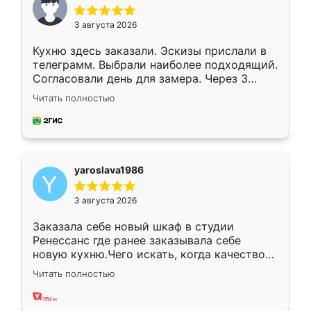
3 августа 2026
Кухню здесь заказали. Эскизы прислали в
телеграмм. Выбрали наиболее подходящий.
Согласовали день для замера. Через 3
недели кухня была уже готова. Остались
Читать полностью
довольны работой. Спасибо Ренессанс
мебель за качественную работу!
yaroslava1986
3 августа 2026
Заказала себе новый шкаф в студии
Ренессанс где ранее заказывала себе
новую кухню.Чего искать, когда качеством
вполне довольна. Служит кухня уже почти
Читать полностью
два года, нареканий нет.