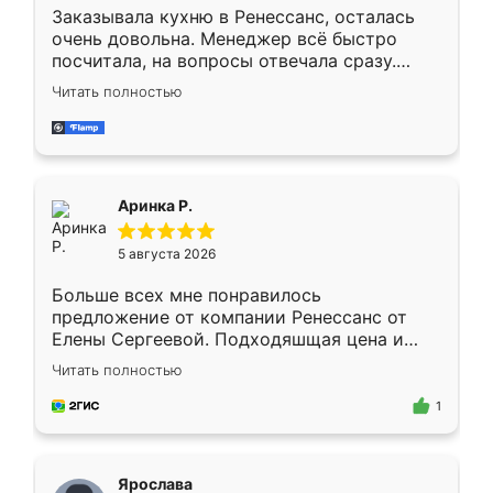
Заказывала кухню в Ренессанс, осталась
очень довольна. Менеджер всё быстро
посчитала, на вопросы отвечала сразу.
Замерщик приехал в субботу, подошёл к
Читать полностью
делу со всей ответственностью. Собрали
за день, ребята работали аккуратно, даже
пыли почти не было. Качество отличное,
ящики ходят плавно, ничего не скрипит.
Всё подошло как влитое.
Аринка Р.
5 августа 2026
Больше всех мне понравилось
предложение от компании Ренессанс от
Елены Сергеевой. Подходяшщая цена и
короткие сроки изготовления. Приехавший
Читать полностью
для замера сотрудник Владислав
предложил по моему эскизу самый
1
подходящий вариант шкафа. Немного его
видоизменил, получилось даже лучше, чем
я хотела.
Ярослава