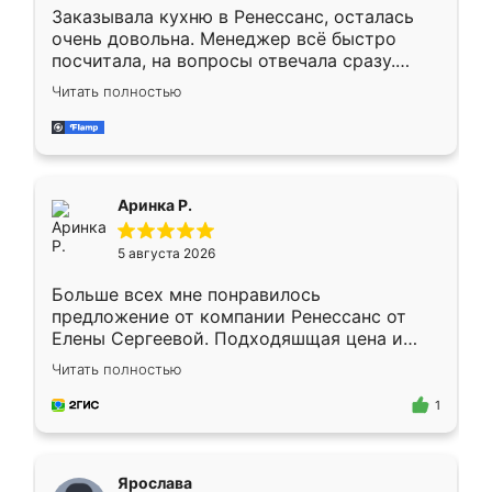
Заказывала кухню в Ренессанс, осталась
очень довольна. Менеджер всё быстро
посчитала, на вопросы отвечала сразу.
Замерщик приехал в субботу, подошёл к
Читать полностью
делу со всей ответственностью. Собрали
за день, ребята работали аккуратно, даже
пыли почти не было. Качество отличное,
ящики ходят плавно, ничего не скрипит.
Всё подошло как влитое.
Аринка Р.
5 августа 2026
Больше всех мне понравилось
предложение от компании Ренессанс от
Елены Сергеевой. Подходяшщая цена и
короткие сроки изготовления. Приехавший
Читать полностью
для замера сотрудник Владислав
предложил по моему эскизу самый
1
подходящий вариант шкафа. Немного его
видоизменил, получилось даже лучше, чем
я хотела.
Ярослава