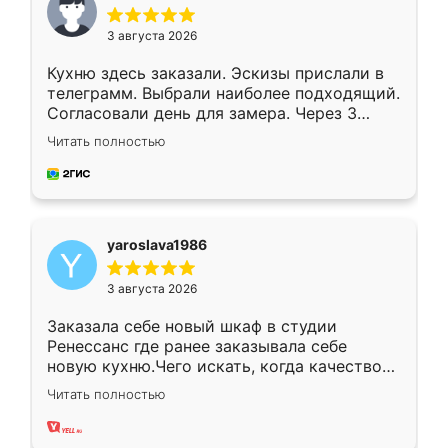
3 августа 2026
Кухню здесь заказали. Эскизы прислали в
телеграмм. Выбрали наиболее подходящий.
Согласовали день для замера. Через 3
недели кухня была уже готова. Остались
Читать полностью
довольны работой. Спасибо Ренессанс
мебель за качественную работу!
yaroslava1986
3 августа 2026
Заказала себе новый шкаф в студии
Ренессанс где ранее заказывала себе
новую кухню.Чего искать, когда качеством
вполне довольна. Служит кухня уже почти
Читать полностью
два года, нареканий нет.