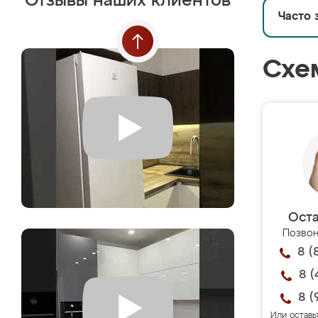
Отзывы наших клиентов
Часто 
Схе
Оста
Позвон
8 (
8 (
8 (
Или оставь