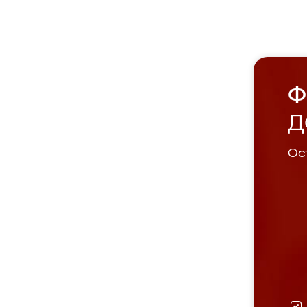
Ф
Д
Ост