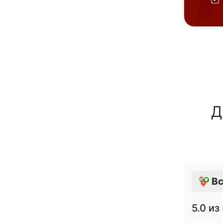
Д
Вс
5.0
из 