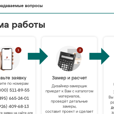
задаваемые вопросы
ма работы
вьте заявку
Замер и расчет
ите по номерам
Дизайнер-замерщик
800) 511-89-55
приедет к Вам с каталогом
материалов,
Вы
495) 665-24-01
проведёт детальные
р
926) 409-68-13
замеры,
д
составит проект и сделает
з
те заявку на сайте для