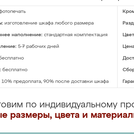
фотопечать
Кром
ы:
изготовление шкафа любого размера
Разд
ннее наполнение:
стандартная комплектация
Цвет
вление:
5-7 рабочих дней
Цена
бесплатно
Дост
:
бесплатно
Сбор
10% предоплата, 90% после доставки шкафа
Гара
товим по индивидуальному про
е размеры, цвета и материа