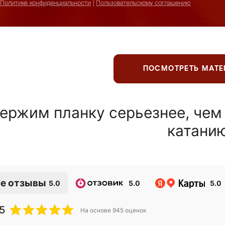
Политике конфиденциальности
|
Пользовательскому соглашению
ПОСМОТРЕТЬ МАТ
ержим планку серьезнее, чем
катани
е отзывы
5.0
5.0
5.0
5
На основе
945
оценок