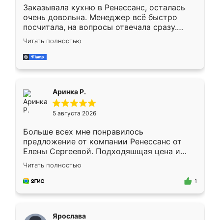
Заказывала кухню в Ренессанс, осталась
очень довольна. Менеджер всё быстро
посчитала, на вопросы отвечала сразу.
Замерщик приехал в субботу, подошёл к
Читать полностью
делу со всей ответственностью. Собрали
за день, ребята работали аккуратно, даже
пыли почти не было. Качество отличное,
ящики ходят плавно, ничего не скрипит.
Всё подошло как влитое.
Аринка Р.
5 августа 2026
Больше всех мне понравилось
предложение от компании Ренессанс от
Елены Сергеевой. Подходяшщая цена и
короткие сроки изготовления. Приехавший
Читать полностью
для замера сотрудник Владислав
предложил по моему эскизу самый
1
подходящий вариант шкафа. Немного его
видоизменил, получилось даже лучше, чем
я хотела.
Ярослава