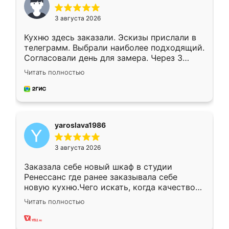
3 августа 2026
Кухню здесь заказали. Эскизы прислали в
телеграмм. Выбрали наиболее подходящий.
Согласовали день для замера. Через 3
недели кухня была уже готова. Остались
Читать полностью
довольны работой. Спасибо Ренессанс
мебель за качественную работу!
yaroslava1986
3 августа 2026
Заказала себе новый шкаф в студии
Ренессанс где ранее заказывала себе
новую кухню.Чего искать, когда качеством
вполне довольна. Служит кухня уже почти
Читать полностью
два года, нареканий нет.