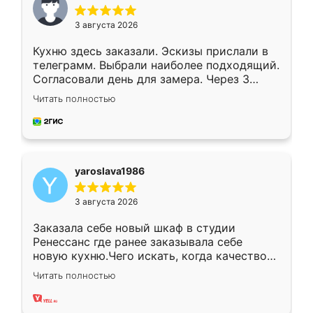
3 августа 2026
Кухню здесь заказали. Эскизы прислали в
телеграмм. Выбрали наиболее подходящий.
Согласовали день для замера. Через 3
недели кухня была уже готова. Остались
Читать полностью
довольны работой. Спасибо Ренессанс
мебель за качественную работу!
yaroslava1986
3 августа 2026
Заказала себе новый шкаф в студии
Ренессанс где ранее заказывала себе
новую кухню.Чего искать, когда качеством
вполне довольна. Служит кухня уже почти
Читать полностью
два года, нареканий нет.