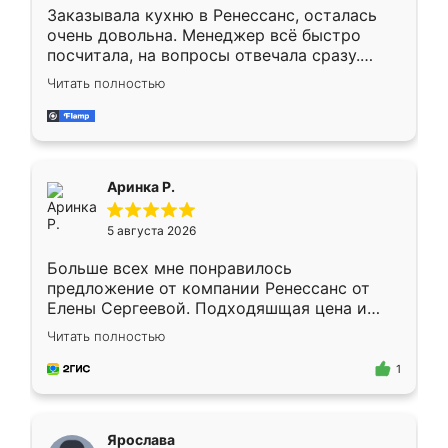
Заказывала кухню в Ренессанс, осталась
очень довольна. Менеджер всё быстро
посчитала, на вопросы отвечала сразу.
Замерщик приехал в субботу, подошёл к
Читать полностью
делу со всей ответственностью. Собрали
за день, ребята работали аккуратно, даже
пыли почти не было. Качество отличное,
ящики ходят плавно, ничего не скрипит.
Всё подошло как влитое.
Аринка Р.
5 августа 2026
Больше всех мне понравилось
предложение от компании Ренессанс от
Елены Сергеевой. Подходяшщая цена и
короткие сроки изготовления. Приехавший
Читать полностью
для замера сотрудник Владислав
предложил по моему эскизу самый
1
подходящий вариант шкафа. Немного его
видоизменил, получилось даже лучше, чем
я хотела.
Ярослава