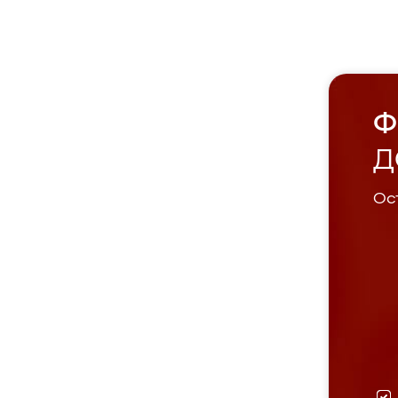
Ф
Д
Ост