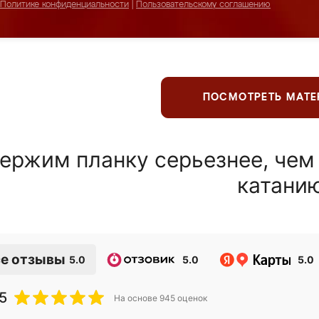
Политике конфиденциальности
|
Пользовательскому соглашению
ПОСМОТРЕТЬ МАТ
ержим планку серьезнее, чем
катани
е отзывы
5.0
5.0
5.0
5
На основе
945
оценок