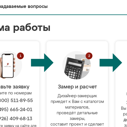
задаваемые вопросы
ма работы
вьте заявку
Замер и расчет
ите по номерам
Дизайнер-замерщик
800) 511-89-55
приедет к Вам с каталогом
материалов,
Вы
495) 665-24-01
проведёт детальные
р
926) 409-68-13
замеры,
д
составит проект и сделает
з
те заявку на сайте для