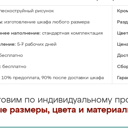
пескоструйный рисунок
Кром
ы:
изготовление шкафа любого размера
Разд
ннее наполнение:
стандартная комплектация
Цвет
вление:
5-7 рабочих дней
Цена
бесплатно
Дост
:
бесплатно
Сбор
10% предоплата, 90% после доставки шкафа
Гара
товим по индивидуальному про
е размеры, цвета и материа