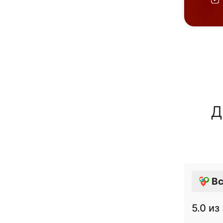
Д
Вс
5.0
из 