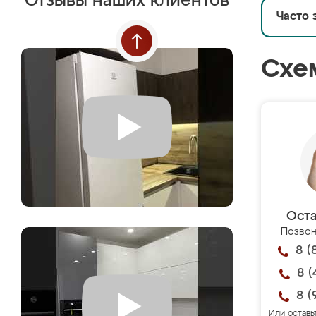
Отзывы наших клиентов
Часто 
Схе
Оста
Позвон
8 (
8 (
8 (
Или оставь