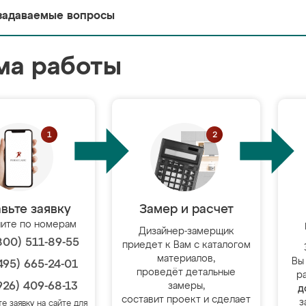
задаваемые вопросы
ма работы
вьте заявку
Замер и расчет
ите по номерам
Дизайнер-замерщик
800) 511-89-55
приедет к Вам с каталогом
материалов,
Вы
495) 665-24-01
проведёт детальные
р
926) 409-68-13
замеры,
д
составит проект и сделает
з
те заявку на сайте для