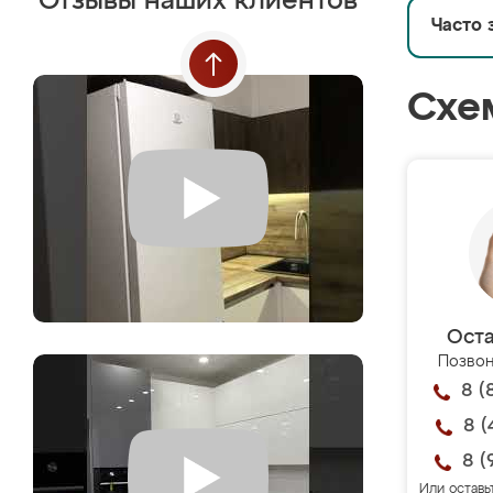
Отзывы наших клиентов
Часто 
Схе
Оста
Позвон
8 (
8 (
8 (
Или оставь