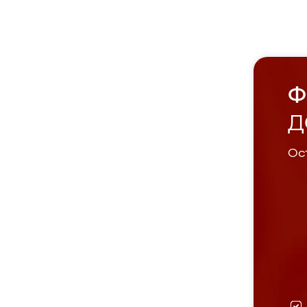
Ф
Д
Ост