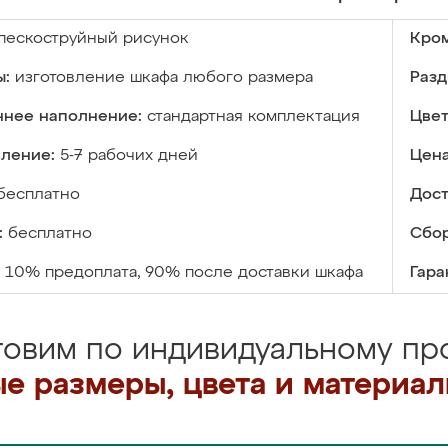
пескоструйный рисунок
Кром
ы:
изготовление шкафа любого размера
Разд
ннее наполнение:
стандартная комплектация
Цвет
вление:
5-7 рабочих дней
Цена
бесплатно
Дост
:
бесплатно
Сбор
10% предоплата, 90% после доставки шкафа
Гара
товим по индивидуальному про
е размеры, цвета и материа