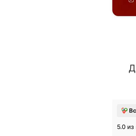
Д
Вс
5.0
из 