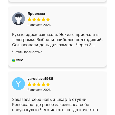
подходящий вариант шкафа. Немного его
видоизменил, получилось даже лучше, чем
я хотела.
Ярослава
3 августа 2026
Кухню здесь заказали. Эскизы прислали в
телеграмм. Выбрали наиболее подходящий.
Согласовали день для замера. Через 3
недели кухня была уже готова. Остались
Читать полностью
довольны работой. Спасибо Ренессанс
мебель за качественную работу!
yaroslava1986
3 августа 2026
Заказала себе новый шкаф в студии
Ренессанс где ранее заказывала себе
новую кухню.Чего искать, когда качеством
вполне довольна. Служит кухня уже почти