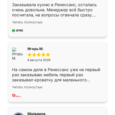
Заказывала кухню в Ренессанс, осталась
очень довольна. Менеджер всё быстро
посчитала, на вопросы отвечала сразу.
Замерщик приехал в субботу, подошёл к
Читать полностью
делу со всей ответственностью. Собрали
за день, ребята работали аккуратно, даже
пыли почти не было. Качество отличное,
ящики ходят плавно, ничего не скрипит.
Всё подошло как влитое.
Игорь М.
6 августа 2026
На самом деле в Ренессанс уже не первый
раз заказываю мебель первый раз
заказывал кроватку для маленького
ребёнка при его рождении ,во второй раз
Читать полностью
заказал шкаф-купе. По качеству очень
хорошее сборка достаточно быстрая,
также адекватные цены. До этого
сравнивал с разными конкурентами в этом
сегменте ,выбор у конкурентов куда
Мальвина