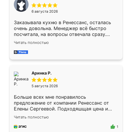
меньше, здесь же он более разнообразный.
Мне нравится ,если что-то потребуется из
6 августа 2026
мебели буду заказывать только здесь.
Заказывала кухню в Ренессанс, осталась
очень довольна. Менеджер всё быстро
посчитала, на вопросы отвечала сразу.
Замерщик приехал в субботу, подошёл к
Читать полностью
делу со всей ответственностью. Собрали
за день, ребята работали аккуратно, даже
пыли почти не было. Качество отличное,
ящики ходят плавно, ничего не скрипит.
Всё подошло как влитое.
Аринка Р.
5 августа 2026
Больше всех мне понравилось
предложение от компании Ренессанс от
Елены Сергеевой. Подходяшщая цена и
короткие сроки изготовления. Приехавший
Читать полностью
для замера сотрудник Владислав
предложил по моему эскизу самый
1