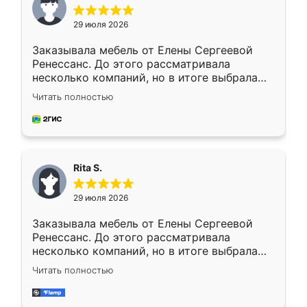
29 июля 2026
Заказывала мебель от Елены Сергеевой
Ренессанс. До этого рассматривала
несколько компаний, но в итоге выбрала
эту. Сначала обговорили условия, потом
Читать полностью
приехал замерщик, всё спокойно объяснил
и снял размеры. Изготовили в срок, с
доставкой тоже никаких проблем не
возникло. Сборку выполнили аккуратно,
мебель сразу встала на свое место без
Rita S.
каких-либо доработок. Качеством осталась
довольна, все выглядит так, как и ожидала.
29 июля 2026
Заказывала мебель от Елены Сергеевой
Ренессанс. До этого рассматривала
несколько компаний, но в итоге выбрала
эту. Сначала обговорили условия, потом
Читать полностью
приехал замерщик, всё спокойно объяснил
и снял размеры. Изготовили в срок, с
доставкой тоже никаких проблем не