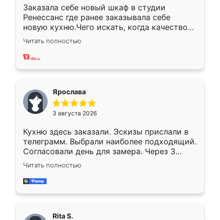
Заказала себе новый шкаф в студии
Ренессанс где ранее заказывала себе
новую кухню.Чего искать, когда качеством
вполне довольна. Служит кухня уже почти
Читать полностью
два года, нареканий нет.
Ярослава
3 августа 2026
Кухню здесь заказали. Эскизы прислали в
телеграмм. Выбрали наиболее подходящий.
Согласовали день для замера. Через 3
недели кухня была уже готова. Остались
Читать полностью
довольны работой. Спасибо Ренессанс
мебель за качественную работу!
Rita S.