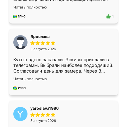
короткие сроки изготовления. Приехавший
Читать полностью
для замера сотрудник Владислав
предложил по моему эскизу самый
1
подходящий вариант шкафа. Немного его
видоизменил, получилось даже лучше, чем
я хотела.
Ярослава
3 августа 2026
Кухню здесь заказали. Эскизы прислали в
телеграмм. Выбрали наиболее подходящий.
Согласовали день для замера. Через 3
недели кухня была уже готова. Остались
Читать полностью
довольны работой. Спасибо Ренессанс
мебель за качественную работу!
yaroslava1986
3 августа 2026