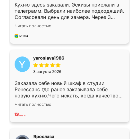
Кухню здесь заказали. Эскизы прислали в
телеграмм. Выбрали наиболее подходящий.
Согласовали день для замера. Через 3
недели кухня была уже готова. Остались
Читать полностью
довольны работой. Спасибо Ренессанс
мебель за качественную работу!
yaroslava1986
3 августа 2026
Заказала себе новый шкаф в студии
Ренессанс где ранее заказывала себе
новую кухню.Чего искать, когда качеством
вполне довольна. Служит кухня уже почти
Читать полностью
два года, нареканий нет.
Ярослава