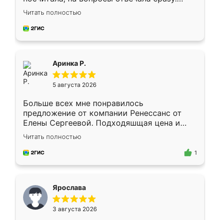
Замерщик приехал в субботу, подошёл к
Читать полностью
делу со всей ответственностью. Собрали
за день, ребята работали аккуратно, даже
пыли почти не было. Качество отличное,
ящики ходят плавно, ничего не скрипит.
Всё подошло как влитое.
Аринка Р.
5 августа 2026
Больше всех мне понравилось
предложение от компании Ренессанс от
Елены Сергеевой. Подходяшщая цена и
короткие сроки изготовления. Приехавший
Читать полностью
для замера сотрудник Владислав
предложил по моему эскизу самый
1
подходящий вариант шкафа. Немного его
видоизменил, получилось даже лучше, чем
я хотела.
Ярослава
3 августа 2026