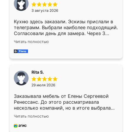
3 августа 2026
Кухню здесь заказали. Эскизы прислали в
телеграмм. Выбрали наиболее подходящий.
Согласовали день для замера. Через 3
недели кухня была уже готова. Остались
Читать полностью
довольны работой. Спасибо Ренессанс
мебель за качественную работу!
Rita S.
29 июля 2026
Заказывала мебель от Елены Сергеевой
Ренессанс. До этого рассматривала
несколько компаний, но в итоге выбрала
эту. Сначала обговорили условия, потом
Читать полностью
приехал замерщик, всё спокойно объяснил
и снял размеры. Изготовили в срок, с
доставкой тоже никаких проблем не