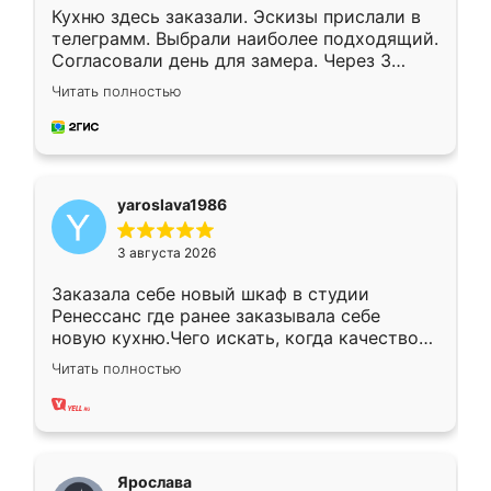
Кухню здесь заказали. Эскизы прислали в
телеграмм. Выбрали наиболее подходящий.
Согласовали день для замера. Через 3
недели кухня была уже готова. Остались
Читать полностью
довольны работой. Спасибо Ренессанс
мебель за качественную работу!
yaroslava1986
3 августа 2026
Заказала себе новый шкаф в студии
Ренессанс где ранее заказывала себе
новую кухню.Чего искать, когда качеством
вполне довольна. Служит кухня уже почти
Читать полностью
два года, нареканий нет.
Ярослава