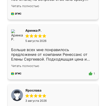
Замерщик приехал в субботу, подошёл к
Читать полностью
делу со всей ответственностью. Собрали
за день, ребята работали аккуратно, даже
пыли почти не было. Качество отличное,
ящики ходят плавно, ничего не скрипит.
Всё подошло как влитое.
Аринка Р.
5 августа 2026
Больше всех мне понравилось
предложение от компании Ренессанс от
Елены Сергеевой. Подходяшщая цена и
короткие сроки изготовления. Приехавший
Читать полностью
для замера сотрудник Владислав
предложил по моему эскизу самый
1
подходящий вариант шкафа. Немного его
видоизменил, получилось даже лучше, чем
я хотела.
Ярослава
3 августа 2026