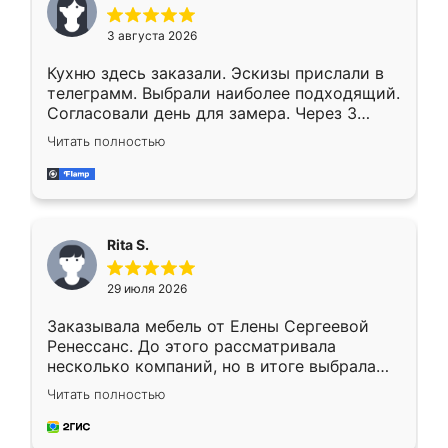
3 августа 2026
Кухню здесь заказали. Эскизы прислали в
телеграмм. Выбрали наиболее подходящий.
Согласовали день для замера. Через 3
недели кухня была уже готова. Остались
Читать полностью
довольны работой. Спасибо Ренессанс
мебель за качественную работу!
Rita S.
29 июля 2026
Заказывала мебель от Елены Сергеевой
Ренессанс. До этого рассматривала
несколько компаний, но в итоге выбрала
эту. Сначала обговорили условия, потом
Читать полностью
приехал замерщик, всё спокойно объяснил
и снял размеры. Изготовили в срок, с
доставкой тоже никаких проблем не