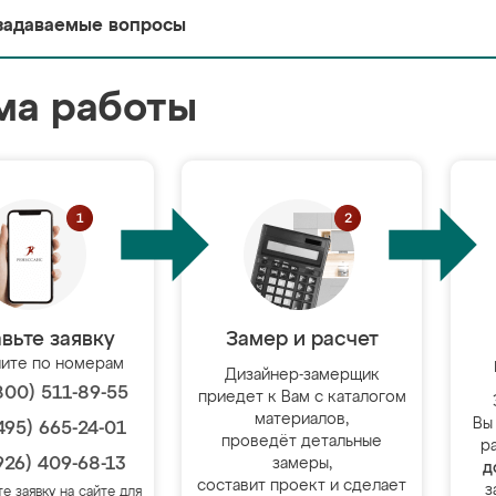
задаваемые вопросы
ма работы
вьте заявку
Замер и расчет
ите по номерам
Дизайнер-замерщик
800) 511-89-55
приедет к Вам с каталогом
материалов,
Вы
495) 665-24-01
проведёт детальные
р
926) 409-68-13
замеры,
д
составит проект и сделает
з
те заявку на сайте для