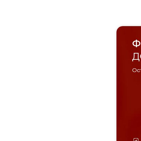
Ф
Д
Ост