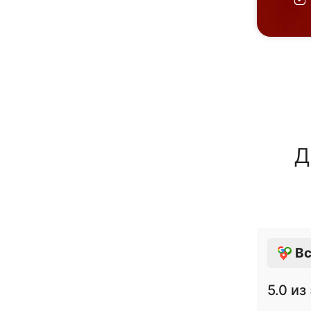
Д
Вс
5.0
из 