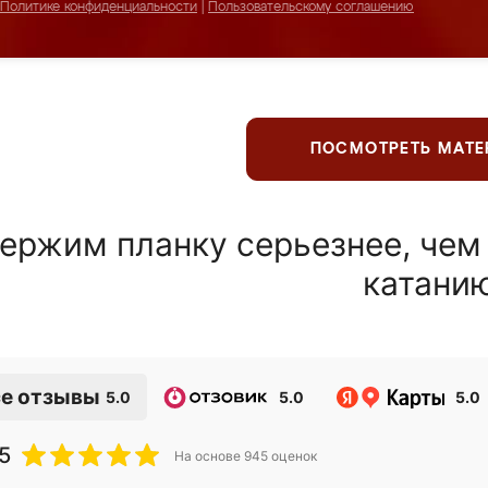
Политике конфиденциальности
|
Пользовательскому соглашению
ПОСМОТРЕТЬ МАТ
ержим планку серьезнее, чем
катани
е отзывы
5.0
5.0
5.0
5
На основе
945
оценок