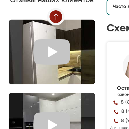
Отзывы наших клиентов
Часто 
Схе
Оста
Позвон
8 (
8 (
8 (
Или оставь